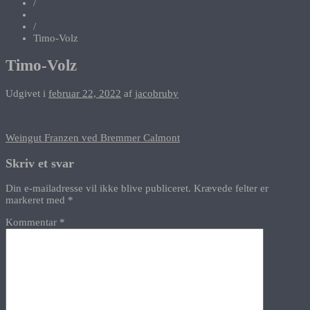
/
/
Timo-Volz
Timo-Volz
Udgivet i
februar 22, 2022
af
jacobruby
Indlægsnavigation
Weingut Franzen ved Bremmer Calmont
Skriv et svar
Din e-mailadresse vil ikke blive publiceret.
Krævede felter er
markeret med
*
Kommentar
*