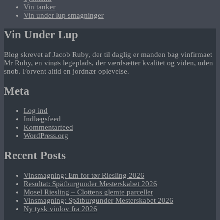
Vin tanker
Vin under lup smagninger
Vin Under Lup
Blog skrevet af Jacob Ruby, der til daglig er manden bag vinfirmaet
Mr Ruby, en vinøs legeplads, der værdsætter kvalitet og viden, uden
snob. Forvent altid en jordnær oplevelse.
Meta
Log ind
Indlægsfeed
Kommentarfeed
WordPress.org
Recent Posts
Vinsmagning: Em for tør Riesling 2026
Resultat: Spätburgunder Mesterskabet 2026
Mosel Riesling – Clottens glemte parceller
Vinsmagning: Spätburgunder Mesterskabet 2026
Ny tysk vinlov fra 2026