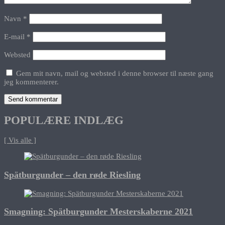
Navn
*
E-mail
*
Websted
Gem mit navn, mail og websted i denne browser til næste gang
jeg kommenterer.
POPULÆRE INDLÆG
[ Vis alle ]
Spätburgunder – den røde Riesling
Smagning: Spätburgunder Mesterskaberne 2021