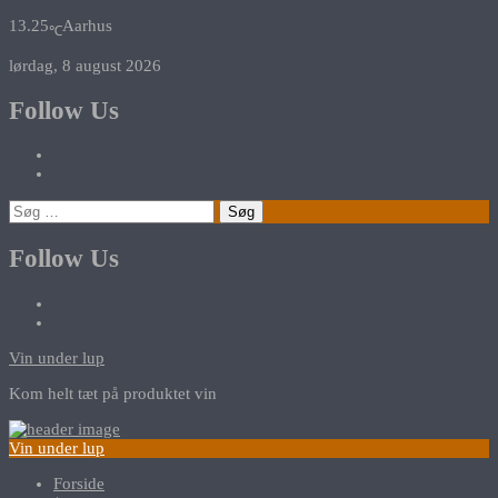
13.25
Aarhus
℃
lørdag, 8 august 2026
Follow Us
Søg
efter:
Follow Us
Vin under lup
Kom helt tæt på produktet vin
Vin under lup
Forside