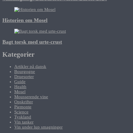
Historien om Mosel
Bagt torsk med urte-crust
Kategorier
Artikler på dansk
Bourgogne
Druesorter
Guide
Health
Mosel
Mousserende vine
Opskrifter
Piemonte
Science
Tyskland
Vin tanker
Vin under lup smagninger