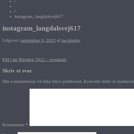
/
/
instagram_langdalsvej617
instagram_langdalsvej617
Udgivet i
september 9, 2022
af
jacobruby
Indlægsnavigation
EM i tør Riesling 2022 – resultatet
Skriv et svar
Din e-mailadresse vil ikke blive publiceret.
Krævede felter er marker
Kommentar
*