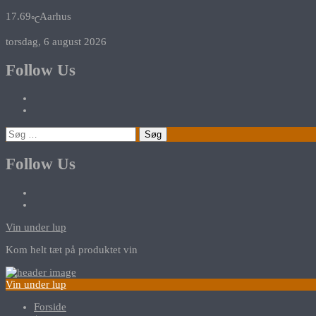
17.69
Aarhus
℃
torsdag, 6 august 2026
Follow Us
Søg
efter:
Follow Us
Vin under lup
Kom helt tæt på produktet vin
Vin under lup
Forside