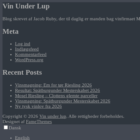
Vin Under Lup
Blog skrevet af Jacob Ruby, der til daglig er manden bag vinfirmaet M
Meta
Log ind
Indlægsfeed
Kommentarfeed
WordPress.org
Recent Posts
Vinsmagning: Em for tør Riesling 2026
Resultat: Spätburgunder Mesterskabet 2026
Mosel Riesling – Clottens glemte parceller
Vinsmagning: Spätburgunder Mesterskabet 2026
Ny tysk vinlov fra 2026
Copyright © 2026
Vin under lup
. Alle rettigheder forbeholdes.
Designet af
FameThemes
Dansk
English