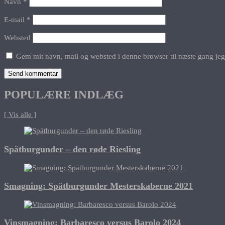
Navn
*
E-mail
*
Websted
Gem mit navn, mail og websted i denne browser til næste gang je
POPULÆRE INDLÆG
[ Vis alle ]
Spätburgunder – den røde Riesling
Smagning: Spätburgunder Mesterskaberne 2021
Vinsmagning: Barbaresco versus Barolo 2024