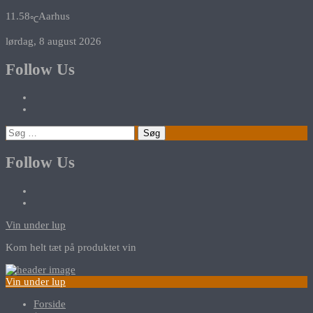
11.58
Aarhus
℃
lørdag, 8 august 2026
Follow Us
Søg
efter:
Follow Us
Vin under lup
Kom helt tæt på produktet vin
Vin under lup
Forside