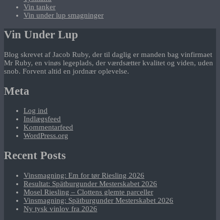
Vin tanker
Vin under lup smagninger
Vin Under Lup
Blog skrevet af Jacob Ruby, der til daglig er manden bag vinfirmaet
Mr Ruby, en vinøs legeplads, der værdsætter kvalitet og viden, uden
snob. Forvent altid en jordnær oplevelse.
Meta
Log ind
Indlægsfeed
Kommentarfeed
WordPress.org
Recent Posts
Vinsmagning: Em for tør Riesling 2026
Resultat: Spätburgunder Mesterskabet 2026
Mosel Riesling – Clottens glemte parceller
Vinsmagning: Spätburgunder Mesterskabet 2026
Ny tysk vinlov fra 2026