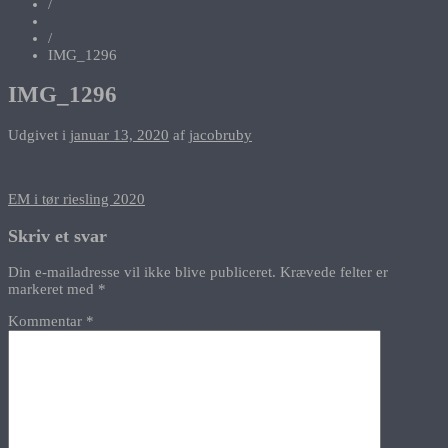
/
/
IMG_1296
IMG_1296
Udgivet i
januar 13, 2020
af
jacobruby
Indlægsnavigation
EM i tør riesling 2020
Skriv et svar
Din e-mailadresse vil ikke blive publiceret.
Krævede felter er
markeret med
*
Kommentar
*