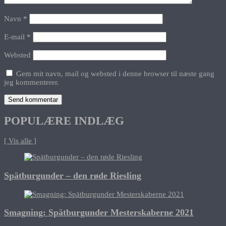
Navn
*
E-mail
*
Websted
Gem mit navn, mail og websted i denne browser til næste gang
jeg kommenterer.
POPULÆRE INDLÆG
[ Vis alle ]
Spätburgunder – den røde Riesling
Smagning: Spätburgunder Mesterskaberne 2021