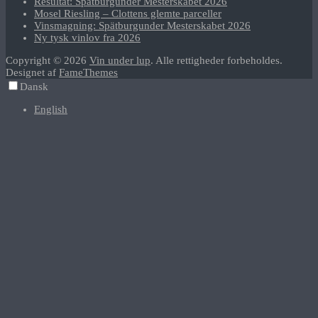
Resultat: Spätburgunder Mesterskabet 2026
Mosel Riesling – Clottens glemte parceller
Vinsmagning: Spätburgunder Mesterskabet 2026
Ny tysk vinlov fra 2026
Copyright © 2026
Vin under lup
. Alle rettigheder forbeholdes.
Designet af
FameThemes
Dansk
English