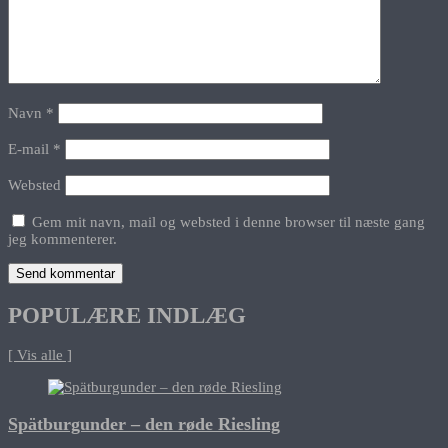
Navn
*
E-mail
*
Websted
Gem mit navn, mail og websted i denne browser til næste gang
jeg kommenterer.
POPULÆRE INDLÆG
[ Vis alle ]
Spätburgunder – den røde Riesling