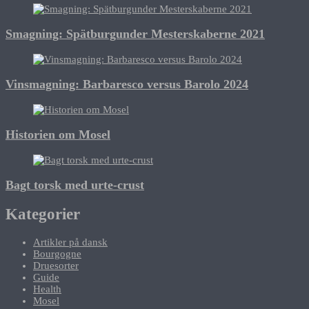
Smagning: Spätburgunder Mesterskaberne 2021
Vinsmagning: Barbaresco versus Barolo 2024
Historien om Mosel
Bagt torsk med urte-crust
Kategorier
Artikler på dansk
Bourgogne
Druesorter
Guide
Health
Mosel