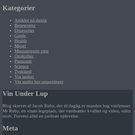
Kategorier
Artikler på dansk
Bourgogne
Druesorter
Guide
Health
Mosel
Mousserende vine
Opskrifter
Piemonte
Science
Tyskland
Vin tanker
Vin under lup smagninger
Vin Under Lup
Blog skrevet af Jacob Ruby, der til daglig er manden bag vinfirmaet
Mr Ruby, en vinøs legeplads, der værdsætter kvalitet og viden, uden
snob. Forvent altid en jordnær oplevelse.
Meta