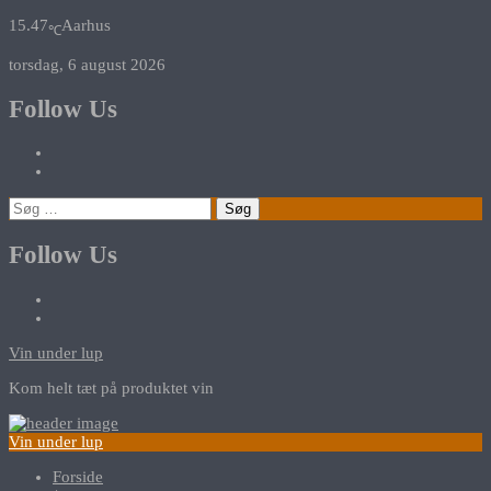
15.47
Aarhus
℃
torsdag, 6 august 2026
Follow Us
Søg
efter:
Follow Us
Vin under lup
Kom helt tæt på produktet vin
Vin under lup
Forside