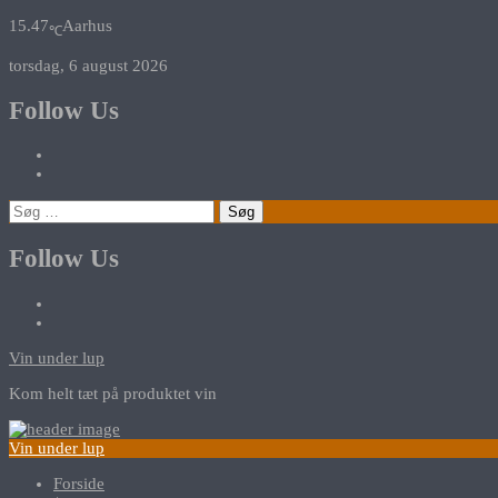
15.47
Aarhus
℃
torsdag, 6 august 2026
Follow Us
Søg
efter:
Follow Us
Vin under lup
Kom helt tæt på produktet vin
Vin under lup
Forside