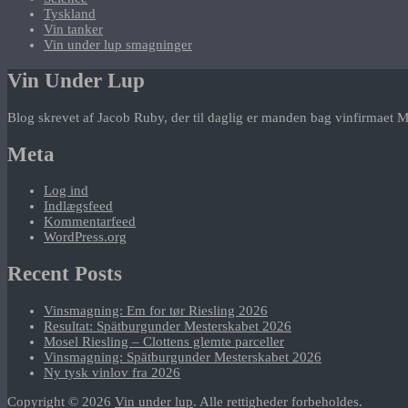
Tyskland
Vin tanker
Vin under lup smagninger
Vin Under Lup
Blog skrevet af Jacob Ruby, der til daglig er manden bag vinfirmaet M
Meta
Log ind
Indlægsfeed
Kommentarfeed
WordPress.org
Recent Posts
Vinsmagning: Em for tør Riesling 2026
Resultat: Spätburgunder Mesterskabet 2026
Mosel Riesling – Clottens glemte parceller
Vinsmagning: Spätburgunder Mesterskabet 2026
Ny tysk vinlov fra 2026
Copyright © 2026
Vin under lup
. Alle rettigheder forbeholdes.