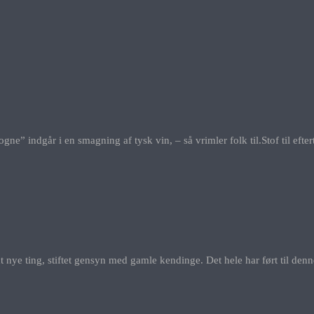
 indgår i en smagning af tysk vin, – så vrimler folk til.Stof til eftert
mødt nye ting, stiftet gensyn med gamle kendinge. Det hele har ført til d