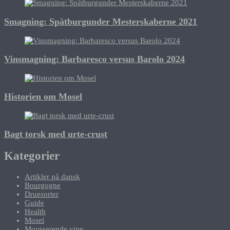
Smagning: Spätburgunder Mesterskaberne 2021
Vinsmagning: Barbaresco versus Barolo 2024
Historien om Mosel
Bagt torsk med urte-crust
Kategorier
Artikler på dansk
Bourgogne
Druesorter
Guide
Health
Mosel
Mousserende vine