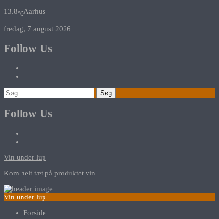
13.8
Aarhus
℃
fredag, 7 august 2026
Follow Us
Søg
efter:
Follow Us
Vin under lup
Kom helt tæt på produktet vin
Vin under lup
Forside