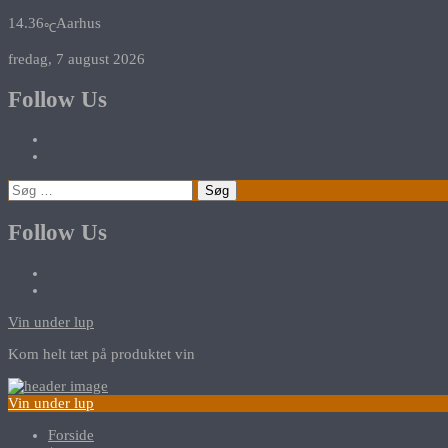
14.36
Aarhus
℃
fredag, 7 august 2026
Follow Us
Søg
efter:
Follow Us
Vin under lup
Kom helt tæt på produktet vin
Vin under lup
Forside