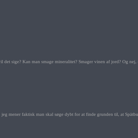
l det sige? Kan man smage mineralitet? Smager vinen af jord? Og nej, d
eg mener faktisk man skal søge dybt for at finde grunden til, at Spätbur