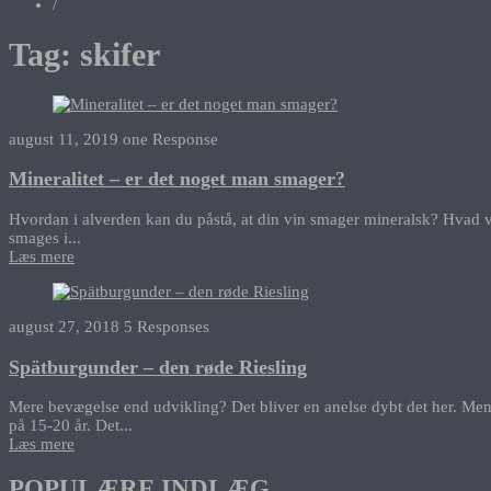
/
Tag:
skifer
august 11, 2019
one Response
Mineralitet – er det noget man smager?
Hvordan i alverden kan du påstå, at din vin smager mineralsk? Hvad vi
smages i...
Læs mere
august 27, 2018
5 Responses
Spätburgunder – den røde Riesling
Mere bevægelse end udvikling? Det bliver en anelse dybt det her. Men j
på 15-20 år. Det...
Læs mere
POPULÆRE INDLÆG