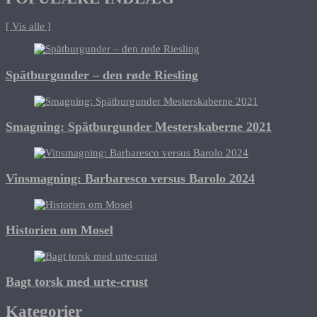
[ Vis alle ]
Spätburgunder – den røde Riesling
Smagning: Spätburgunder Mesterskaberne 2021
Vinsmagning: Barbaresco versus Barolo 2024
Historien om Mosel
Bagt torsk med urte-crust
Kategorier