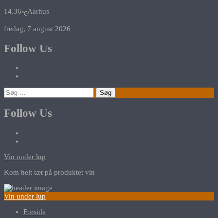
14.36
Aarhus
℃
fredag, 7 august 2026
Follow Us
Søg
efter:
Follow Us
Vin under lup
Kom helt tæt på produktet vin
Vin under lup
Forside