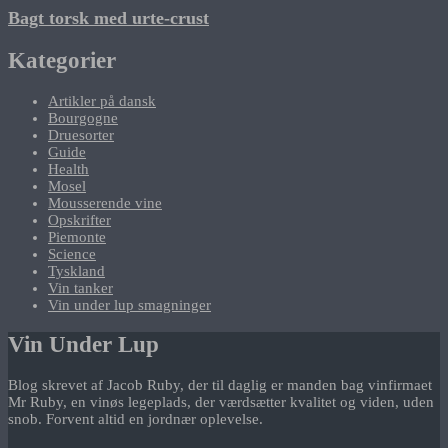
Bagt torsk med urte-crust
Kategorier
Artikler på dansk
Bourgogne
Druesorter
Guide
Health
Mosel
Mousserende vine
Opskrifter
Piemonte
Science
Tyskland
Vin tanker
Vin under lup smagninger
Vin Under Lup
Blog skrevet af Jacob Ruby, der til daglig er manden bag vinfirmaet
Mr Ruby, en vinøs legeplads, der værdsætter kvalitet og viden, uden
snob. Forvent altid en jordnær oplevelse.