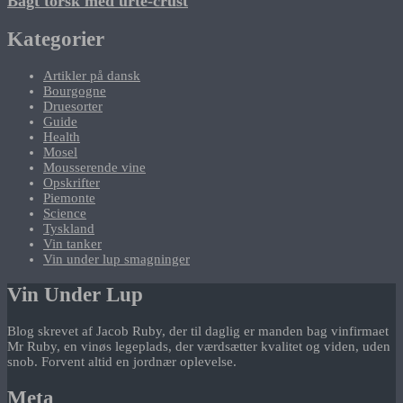
Bagt torsk med urte-crust
Kategorier
Artikler på dansk
Bourgogne
Druesorter
Guide
Health
Mosel
Mousserende vine
Opskrifter
Piemonte
Science
Tyskland
Vin tanker
Vin under lup smagninger
Vin Under Lup
Blog skrevet af Jacob Ruby, der til daglig er manden bag vinfirmaet
Mr Ruby, en vinøs legeplads, der værdsætter kvalitet og viden, uden
snob. Forvent altid en jordnær oplevelse.
Meta