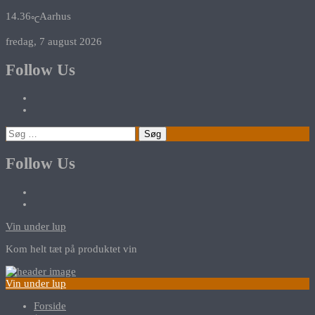
14.36
Aarhus
℃
fredag, 7 august 2026
Follow Us
Søg
efter:
Follow Us
Vin under lup
Kom helt tæt på produktet vin
Vin under lup
Forside