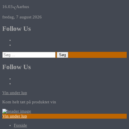
16.03
Aarhus
℃
fredag, 7 august 2026
Follow Us
Søg
efter:
Follow Us
Vin under lup
Kom helt tæt på produktet vin
Vin under lup
Forside