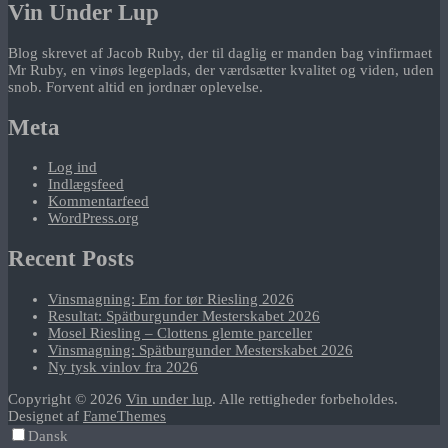
Vin Under Lup
Blog skrevet af Jacob Ruby, der til daglig er manden bag vinfirmaet
Mr Ruby, en vinøs legeplads, der værdsætter kvalitet og viden, uden
snob. Forvent altid en jordnær oplevelse.
Meta
Log ind
Indlægsfeed
Kommentarfeed
WordPress.org
Recent Posts
Vinsmagning: Em for tør Riesling 2026
Resultat: Spätburgunder Mesterskabet 2026
Mosel Riesling – Clottens glemte parceller
Vinsmagning: Spätburgunder Mesterskabet 2026
Ny tysk vinlov fra 2026
Copyright © 2026
Vin under lup
. Alle rettigheder forbeholdes.
Designet af
FameThemes
Dansk