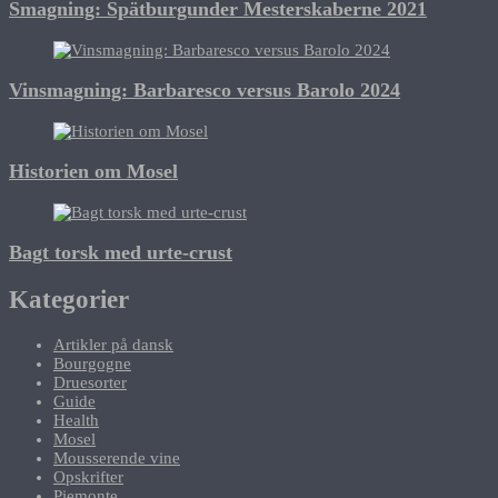
Smagning: Spätburgunder Mesterskaberne 2021
Vinsmagning: Barbaresco versus Barolo 2024
Historien om Mosel
Bagt torsk med urte-crust
Kategorier
Artikler på dansk
Bourgogne
Druesorter
Guide
Health
Mosel
Mousserende vine
Opskrifter
Piemonte