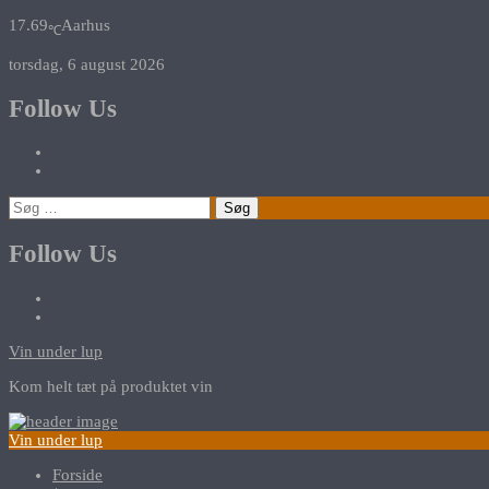
17.69
Aarhus
℃
torsdag, 6 august 2026
Follow Us
Søg
efter:
Follow Us
Vin under lup
Kom helt tæt på produktet vin
Vin under lup
Forside