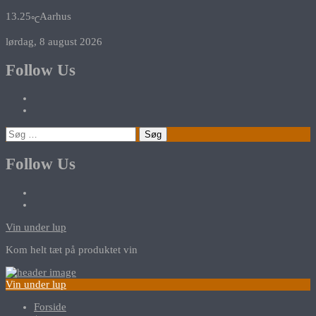
13.25
Aarhus
℃
lørdag, 8 august 2026
Follow Us
Søg
efter:
Follow Us
Vin under lup
Kom helt tæt på produktet vin
Vin under lup
Forside