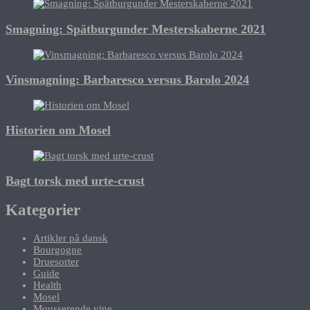
Smagning: Spätburgunder Mesterskaberne 2021
Vinsmagning: Barbaresco versus Barolo 2024
Historien om Mosel
Bagt torsk med urte-crust
Kategorier
Artikler på dansk
Bourgogne
Druesorter
Guide
Health
Mosel
Mousserende vine