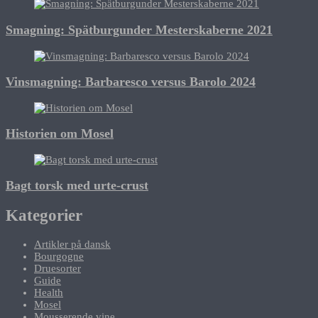
Smagning: Spätburgunder Mesterskaberne 2021
Vinsmagning: Barbaresco versus Barolo 2024
Historien om Mosel
Bagt torsk med urte-crust
Kategorier
Artikler på dansk
Bourgogne
Druesorter
Guide
Health
Mosel
Mousserende vine