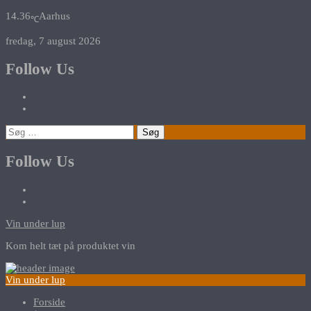
14.36
Aarhus
℃
fredag, 7 august 2026
Follow Us
Søg
efter:
Follow Us
Vin under lup
Kom helt tæt på produktet vin
Vin under lup
Forside