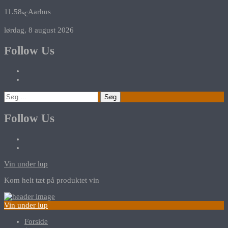
11.58
Aarhus
℃
lørdag, 8 august 2026
Follow Us
Søg
efter:
Follow Us
Vin under lup
Kom helt tæt på produktet vin
Vin under lup
Forside