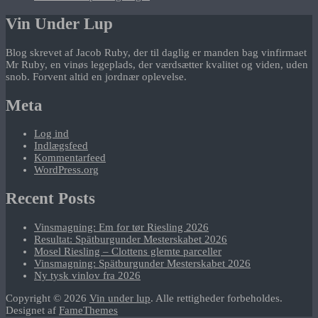
Vin Under Lup
Blog skrevet af Jacob Ruby, der til daglig er manden bag vinfirmaet
Mr Ruby, en vinøs legeplads, der værdsætter kvalitet og viden, uden
snob. Forvent altid en jordnær oplevelse.
Meta
Log ind
Indlægsfeed
Kommentarfeed
WordPress.org
Recent Posts
Vinsmagning: Em for tør Riesling 2026
Resultat: Spätburgunder Mesterskabet 2026
Mosel Riesling – Clottens glemte parceller
Vinsmagning: Spätburgunder Mesterskabet 2026
Ny tysk vinlov fra 2026
Copyright © 2026
Vin under lup
. Alle rettigheder forbeholdes.
Designet af
FameThemes