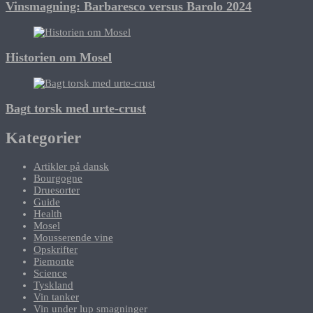
Vinsmagning: Barbaresco versus Barolo 2024
Historien om Mosel
Bagt torsk med urte-crust
Kategorier
Artikler på dansk
Bourgogne
Druesorter
Guide
Health
Mosel
Mousserende vine
Opskrifter
Piemonte
Science
Tyskland
Vin tanker
Vin under lup smagninger