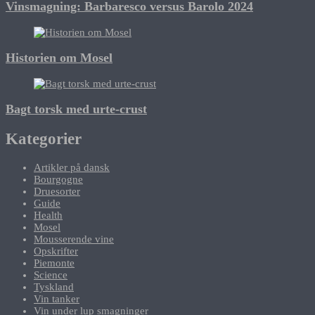
Vinsmagning: Barbaresco versus Barolo 2024
Historien om Mosel
Bagt torsk med urte-crust
Kategorier
Artikler på dansk
Bourgogne
Druesorter
Guide
Health
Mosel
Mousserende vine
Opskrifter
Piemonte
Science
Tyskland
Vin tanker
Vin under lup smagninger