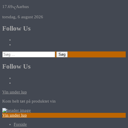
17.69
Aarhus
℃
torsdag, 6 august 2026
Follow Us
Søg
efter:
Follow Us
Vin under lup
Kom helt tæt på produktet vin
Vin under lup
Forside