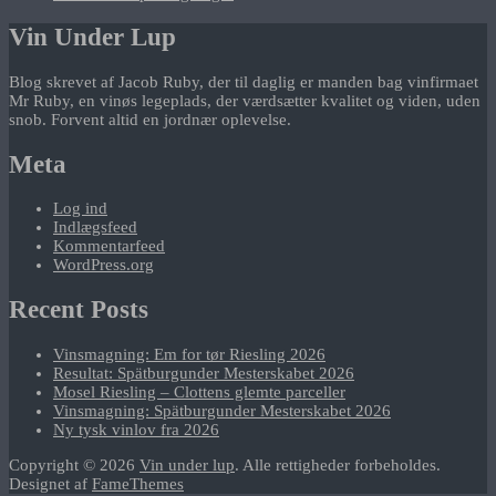
Vin Under Lup
Blog skrevet af Jacob Ruby, der til daglig er manden bag vinfirmaet
Mr Ruby, en vinøs legeplads, der værdsætter kvalitet og viden, uden
snob. Forvent altid en jordnær oplevelse.
Meta
Log ind
Indlægsfeed
Kommentarfeed
WordPress.org
Recent Posts
Vinsmagning: Em for tør Riesling 2026
Resultat: Spätburgunder Mesterskabet 2026
Mosel Riesling – Clottens glemte parceller
Vinsmagning: Spätburgunder Mesterskabet 2026
Ny tysk vinlov fra 2026
Copyright © 2026
Vin under lup
. Alle rettigheder forbeholdes.
Designet af
FameThemes