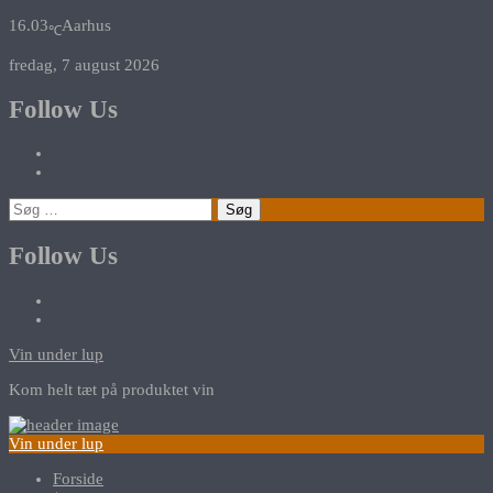
16.03
Aarhus
℃
fredag, 7 august 2026
Follow Us
Søg
efter:
Follow Us
Vin under lup
Kom helt tæt på produktet vin
Vin under lup
Forside