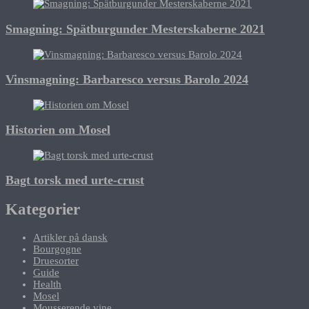
Smagning: Spätburgunder Mesterskaberne 2021
Vinsmagning: Barbaresco versus Barolo 2024
Historien om Mosel
Bagt torsk med urte-crust
Kategorier
Artikler på dansk
Bourgogne
Druesorter
Guide
Health
Mosel
Mousserende vine