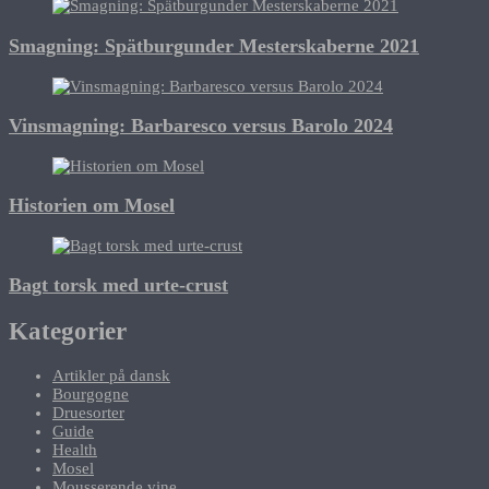
Smagning: Spätburgunder Mesterskaberne 2021
Vinsmagning: Barbaresco versus Barolo 2024
Historien om Mosel
Bagt torsk med urte-crust
Kategorier
Artikler på dansk
Bourgogne
Druesorter
Guide
Health
Mosel
Mousserende vine