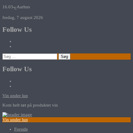
16.03
Aarhus
℃
fredag, 7 august 2026
Follow Us
Søg
efter:
Follow Us
Vin under lup
Kom helt tæt på produktet vin
Vin under lup
Forside