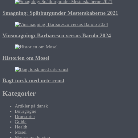
Smagning: Spätburgunder Mesterskaberne 2021
Vinsmagning: Barbaresco versus Barolo 2024
Historien om Mosel
Bagt torsk med urte-crust
Kategorier
Artikler på dansk
Bourgogne
Druesorter
Guide
Health
Mosel
Mousserende vine