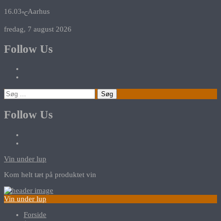
16.03
Aarhus
℃
fredag, 7 august 2026
Follow Us
Søg
efter:
Follow Us
Vin under lup
Kom helt tæt på produktet vin
Vin under lup
Forside