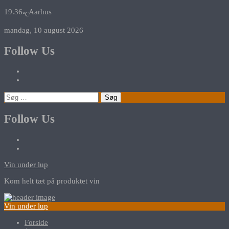
19.36
Aarhus
℃
mandag, 10 august 2026
Follow Us
Søg
efter:
Follow Us
Vin under lup
Kom helt tæt på produktet vin
Vin under lup
Forside