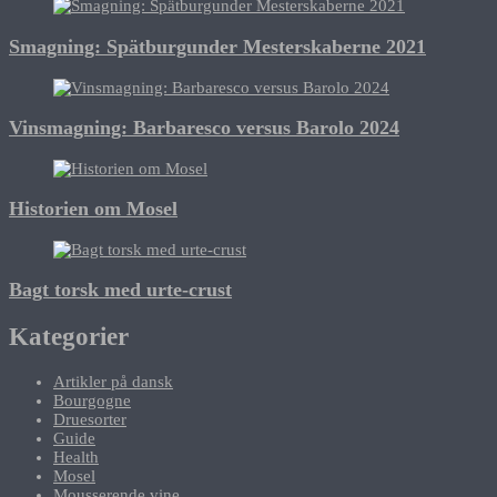
Smagning: Spätburgunder Mesterskaberne 2021
Vinsmagning: Barbaresco versus Barolo 2024
Historien om Mosel
Bagt torsk med urte-crust
Kategorier
Artikler på dansk
Bourgogne
Druesorter
Guide
Health
Mosel
Mousserende vine