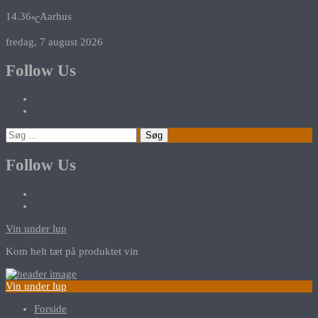
14.36
Aarhus
℃
fredag, 7 august 2026
Follow Us
Søg
efter:
Follow Us
Vin under lup
Kom helt tæt på produktet vin
Vin under lup
Forside