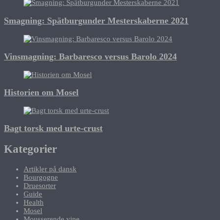
Smagning: Spätburgunder Mesterskaberne 2021
Vinsmagning: Barbaresco versus Barolo 2024
Historien om Mosel
Bagt torsk med urte-crust
Kategorier
Artikler på dansk
Bourgogne
Druesorter
Guide
Health
Mosel
Mousserende vine