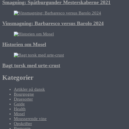
Smagning: Spätburgunder Mesterskaberne 2021
Vinsmagning: Barbaresco versus Barolo 2024
Historien om Mosel
Bagt torsk med urte-crust
Kategorier
Artikler på dansk
Bourgogne
Druesorter
Guide
Health
Mosel
Mousserende vine
Opskrifter
Piemonte