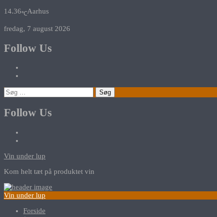
14.36
Aarhus
℃
fredag, 7 august 2026
Follow Us
Søg
efter:
Follow Us
Vin under lup
Kom helt tæt på produktet vin
Vin under lup
Forside