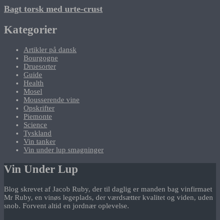
Bagt torsk med urte-crust
Kategorier
Artikler på dansk
Bourgogne
Druesorter
Guide
Health
Mosel
Mousserende vine
Opskrifter
Piemonte
Science
Tyskland
Vin tanker
Vin under lup smagninger
Vin Under Lup
Blog skrevet af Jacob Ruby, der til daglig er manden bag vinfirmaet
Mr Ruby, en vinøs legeplads, der værdsætter kvalitet og viden, uden
snob. Forvent altid en jordnær oplevelse.