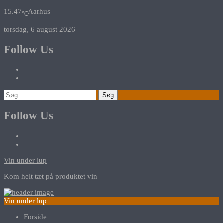
15.47
Aarhus
℃
torsdag, 6 august 2026
Follow Us
Søg
efter:
Follow Us
Vin under lup
Kom helt tæt på produktet vin
Vin under lup
Forside