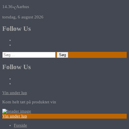
14.36
Aarhus
℃
torsdag, 6 august 2026
Follow Us
Søg
efter:
Follow Us
Vin under lup
Kom helt tæt på produktet vin
Vin under lup
Forside