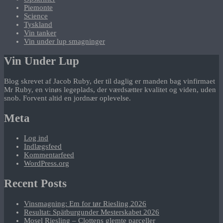
Piemonte
Science
Tyskland
Vin tanker
Vin under lup smagninger
Vin Under Lup
Blog skrevet af Jacob Ruby, der til daglig er manden bag vinfirmaet
Mr Ruby, en vinøs legeplads, der værdsætter kvalitet og viden, uden
snob. Forvent altid en jordnær oplevelse.
Meta
Log ind
Indlægsfeed
Kommentarfeed
WordPress.org
Recent Posts
Vinsmagning: Em for tør Riesling 2026
Resultat: Spätburgunder Mesterskabet 2026
Mosel Riesling – Clottens glemte parceller