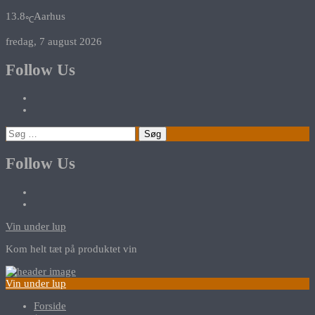
13.8
Aarhus
℃
fredag, 7 august 2026
Follow Us
Søg
efter:
Follow Us
Vin under lup
Kom helt tæt på produktet vin
Vin under lup
Forside