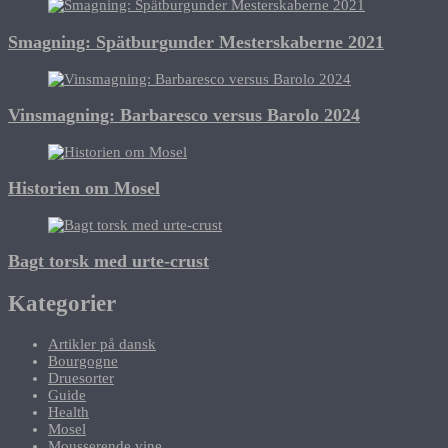
Smagning: Spätburgunder Mesterskaberne 2021
Vinsmagning: Barbaresco versus Barolo 2024
Historien om Mosel
Bagt torsk med urte-crust
Kategorier
Artikler på dansk
Bourgogne
Druesorter
Guide
Health
Mosel
Mousserende vine