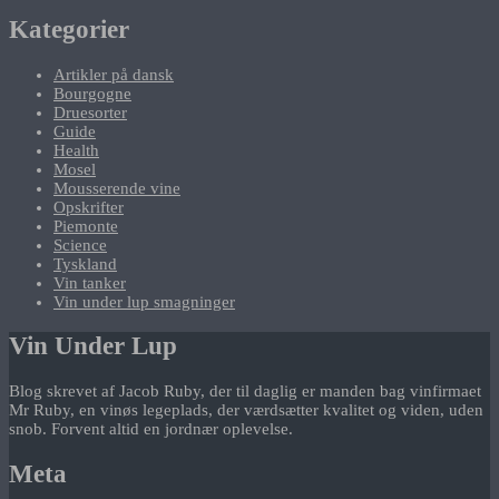
Kategorier
Artikler på dansk
Bourgogne
Druesorter
Guide
Health
Mosel
Mousserende vine
Opskrifter
Piemonte
Science
Tyskland
Vin tanker
Vin under lup smagninger
Vin Under Lup
Blog skrevet af Jacob Ruby, der til daglig er manden bag vinfirmaet
Mr Ruby, en vinøs legeplads, der værdsætter kvalitet og viden, uden
snob. Forvent altid en jordnær oplevelse.
Meta