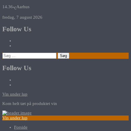
14.36
Aarhus
℃
fredag, 7 august 2026
Follow Us
Søg
efter:
Follow Us
Vin under lup
Kom helt tæt på produktet vin
Vin under lup
Forside