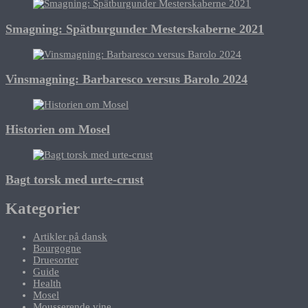
Smagning: Spätburgunder Mesterskaberne 2021
Vinsmagning: Barbaresco versus Barolo 2024
Historien om Mosel
Bagt torsk med urte-crust
Kategorier
Artikler på dansk
Bourgogne
Druesorter
Guide
Health
Mosel
Mousserende vine