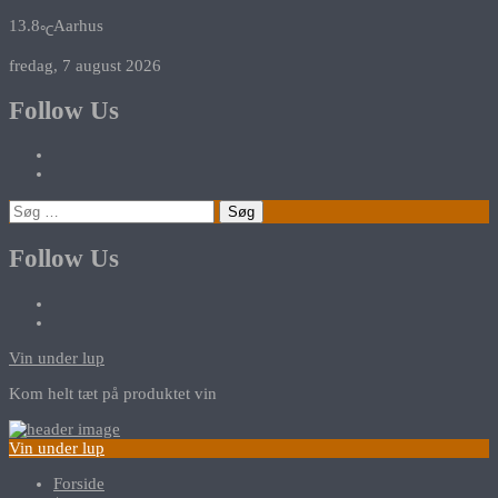
13.8
Aarhus
℃
fredag, 7 august 2026
Follow Us
Søg
efter:
Follow Us
Vin under lup
Kom helt tæt på produktet vin
Vin under lup
Forside