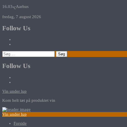
16.03
Aarhus
℃
fredag, 7 august 2026
Follow Us
Søg
efter:
Follow Us
Vin under lup
Kom helt tæt på produktet vin
Vin under lup
Forside