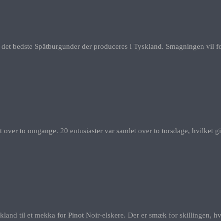
f det bedste Spätburgunder der produceres i Tyskland. Smagningen vil fore
ver to omgange. 20 entusiaster var samlet over to torsdage, hvilket giv
land til et mekka for Pinot Noir-elskere. Der er smæk for skillingen, hv