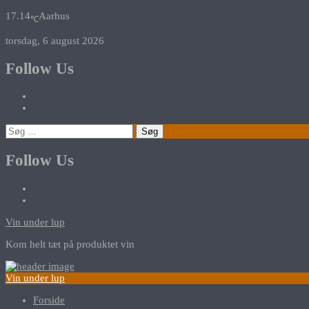
17.14
Aarhus
℃
torsdag, 6 august 2026
Follow Us
Søg
efter:
Follow Us
Vin under lup
Kom helt tæt på produktet vin
Vin under lup
Forside