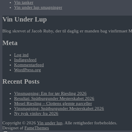
Vin tanker
Vin under lup smagninger
Vin Under Lup
Blog skrevet af Jacob Ruby, der til daglig er manden bag vinfirmaet M
Meta
Log ind
Indlægsfeed
Kommentarfeed
WordPress.org
Recent Posts
Vinsmagning: Em for tør Riesling 2026
Resultat: Spätburgunder Mesterskabet 2026
Mosel Riesling – Clottens glemte parceller
Vinsmagning: Spätburgunder Mesterskabet 2026
Ny tysk vinlov fra 2026
Copyright © 2026
Vin under lup
. Alle rettigheder forbeholdes.
Designet af
FameThemes