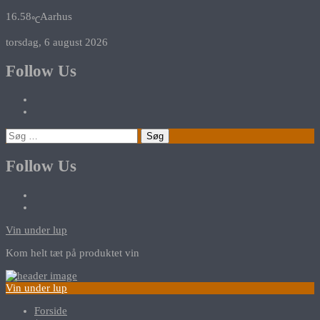
16.58
Aarhus
℃
torsdag, 6 august 2026
Follow Us
Søg
efter:
Follow Us
Vin under lup
Kom helt tæt på produktet vin
Vin under lup
Forside