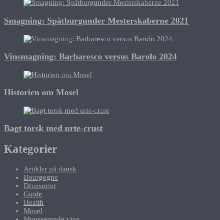
Smagning: Spätburgunder Mesterskaberne 2021
Vinsmagning: Barbaresco versus Barolo 2024
Historien om Mosel
Bagt torsk med urte-crust
Kategorier
Artikler på dansk
Bourgogne
Druesorter
Guide
Health
Mosel
Mousserende vine