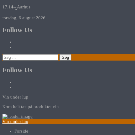
17.14
Aarhus
℃
torsdag, 6 august 2026
Follow Us
Søg
efter:
Follow Us
Vin under lup
Kom helt tæt på produktet vin
Vin under lup
Forside