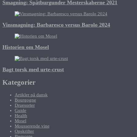
Smagning: Spätburgunder Mesterskaberne 2021
Vinsmagning: Barbaresco versus Barolo 2024
Historien om Mosel
Bagt torsk med urte-crust
Kategorier
Artikler på dansk
Bourgogne
Druesorter
Guide
Health
Mosel
Mousserende vine
Opskrifter
Piemonte