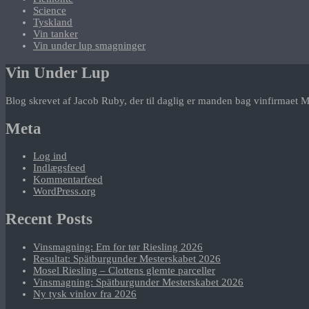
Science
Tyskland
Vin tanker
Vin under lup smagninger
Vin Under Lup
Blog skrevet af Jacob Ruby, der til daglig er manden bag vinfirmaet M
Meta
Log ind
Indlægsfeed
Kommentarfeed
WordPress.org
Recent Posts
Vinsmagning: Em for tør Riesling 2026
Resultat: Spätburgunder Mesterskabet 2026
Mosel Riesling – Clottens glemte parceller
Vinsmagning: Spätburgunder Mesterskabet 2026
Ny tysk vinlov fra 2026