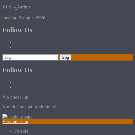
19.91
Aarhus
℃
torsdag, 6 august 2026
Follow Us
Søg
efter:
Follow Us
Vin under lup
Kom helt tæt på produktet vin
Vin under lup
Forside