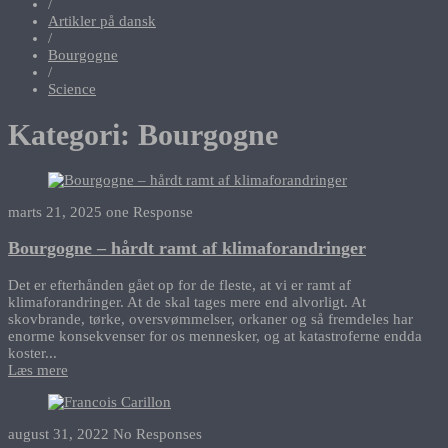
/
Artikler på dansk
/
Bourgogne
/
Science
Kategori:
Bourgogne
marts 21, 2025
one Response
Bourgogne – hårdt ramt af klimaforandringer
Det er efterhånden gået op for de fleste, at vi er ramt af
klimaforandringer. At de skal tages mere end alvorligt. At
skovbrande, tørke, oversvømmelser, orkaner og så fremdeles har
enorme konsekvenser for os mennesker, og at katastroferne endda
koster...
Læs mere
august 31, 2022
No Responses