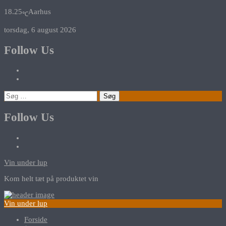
18.25
Aarhus
℃
torsdag, 6 august 2026
Follow Us
Søg
efter:
Follow Us
Vin under lup
Kom helt tæt på produktet vin
Vin under lup
Forside