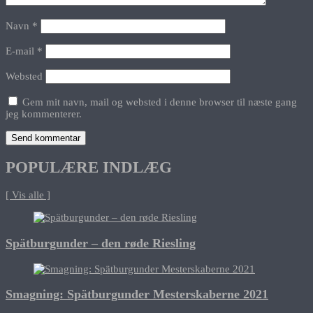
Navn
*
E-mail
*
Websted
Gem mit navn, mail og websted i denne browser til næste gang
jeg kommenterer.
POPULÆRE INDLÆG
[ Vis alle ]
Spätburgunder – den røde Riesling
Smagning: Spätburgunder Mesterskaberne 2021