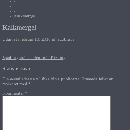
/
/
Kalkmergel
Kalkmergel
Udgivet i
februar 10, 2018
af
jacobruby
Indlægsnavigation
Spätburgunder – den røde Riesling
Skriv et svar
Din e-mailadresse vil ikke blive publiceret.
Krævede felter er
markeret med
*
Kommentar
*