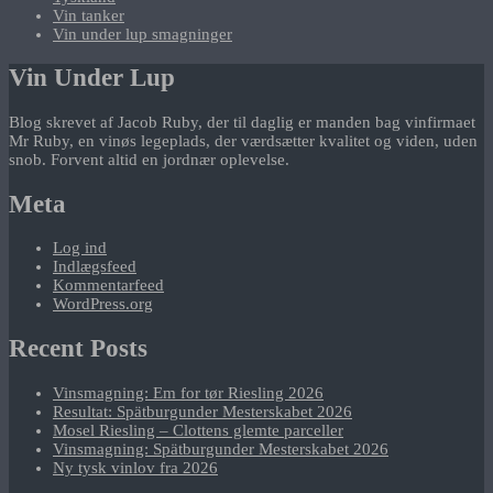
Vin tanker
Vin under lup smagninger
Vin Under Lup
Blog skrevet af Jacob Ruby, der til daglig er manden bag vinfirmaet
Mr Ruby, en vinøs legeplads, der værdsætter kvalitet og viden, uden
snob. Forvent altid en jordnær oplevelse.
Meta
Log ind
Indlægsfeed
Kommentarfeed
WordPress.org
Recent Posts
Vinsmagning: Em for tør Riesling 2026
Resultat: Spätburgunder Mesterskabet 2026
Mosel Riesling – Clottens glemte parceller
Vinsmagning: Spätburgunder Mesterskabet 2026
Ny tysk vinlov fra 2026