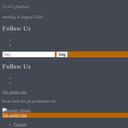
15.47
Aarhus
℃
torsdag, 6 august 2026
Follow Us
Søg
efter:
Follow Us
Vin under lup
Kom helt tæt på produktet vin
Vin under lup
Forside