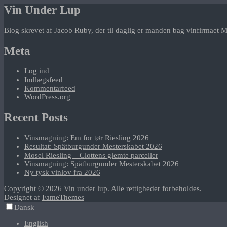
Vin Under Lup
Blog skrevet af Jacob Ruby, der til daglig er manden bag vinfirmaet M
Meta
Log ind
Indlægsfeed
Kommentarfeed
WordPress.org
Recent Posts
Vinsmagning: Em for tør Riesling 2026
Resultat: Spätburgunder Mesterskabet 2026
Mosel Riesling – Clottens glemte parceller
Vinsmagning: Spätburgunder Mesterskabet 2026
Ny tysk vinlov fra 2026
Copyright © 2026
Vin under lup
. Alle rettigheder forbeholdes.
Designet af
FameThemes
Dansk
English