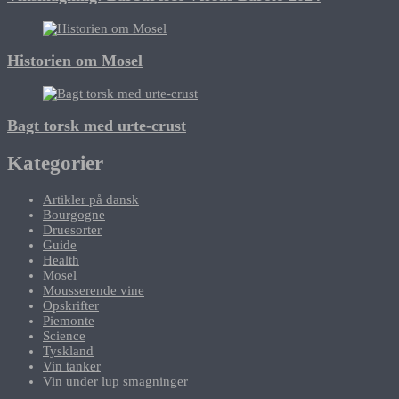
Historien om Mosel
Bagt torsk med urte-crust
Kategorier
Artikler på dansk
Bourgogne
Druesorter
Guide
Health
Mosel
Mousserende vine
Opskrifter
Piemonte
Science
Tyskland
Vin tanker
Vin under lup smagninger