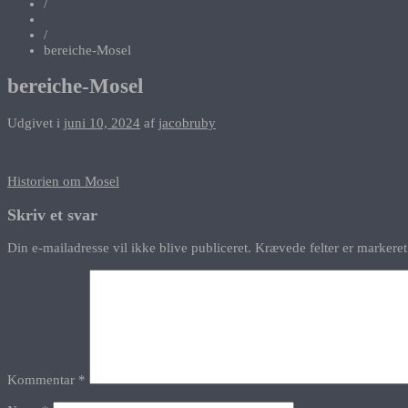
/
/
bereiche-Mosel
bereiche-Mosel
Udgivet i
juni 10, 2024
af
jacobruby
Indlægsnavigation
Historien om Mosel
Skriv et svar
Din e-mailadresse vil ikke blive publiceret.
Krævede felter er marker
Kommentar
*