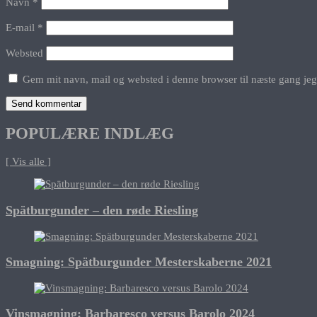
Navn
*
E-mail
*
Websted
Gem mit navn, mail og websted i denne browser til næste gang je
POPULÆRE INDLÆG
[ Vis alle ]
Spätburgunder – den røde Riesling
Smagning: Spätburgunder Mesterskaberne 2021
Vinsmagning: Barbaresco versus Barolo 2024