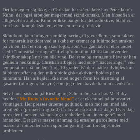
Det fornægter sig ikke, at Christian har stået i lære hos Peter Jakob
Kühn, der også arbejder meget med skindkontakt. Men filosofien er
alligevel en anden. Kühn er ikke bange for det reduktive, Stahl vil
kun have kompleksiteten, ellers en ren og frisk vin.
Skindkontakten bringer samtidig næring til gærcellerne, som takker
for mineraltilskuddet ved at skabe en cremet og fuldmoden struktur
på vinen. Det er ren og skær logik, som var gået tabt et eller andet
sted i “industrialiseringen” af vinproduktion. Christian anvender
skindkontakt på næsten alle vine. Det rene og stringente bevarer han
gennem nedkøling. Christian arbejder med sine “macereringer” ved
temperaturer på mellem 3 og 10 grader. På den måde udvindes kun
få bitterstoffer og den mikrobiologiske aktivitet holdes på et
minimum. Han arbejder ikke med nogen form for tilsætning af
gasarter (nitrogen, kulsyre) som jeg ellers havde ham mistænkt for.
Selv hans basisvin på Riesling og Scheurebe, som hos Mr Ruby
hedder
“Mr Ruby´s favorite blend”
er et eksempel på innovativt
vinmageri. Her presses druerne godt nok, men mosten, med alle
urenheder (primært frugtkød) får lov at stå koldt i 3 dage. Hver dag
røres der i mosten, så most og urenheder kan “interagere” med
hinanden. Det giver masser af smag og ernærer gærcellerne med
masser af mineraler så en spontan gæring kan foretages uden
problemer.