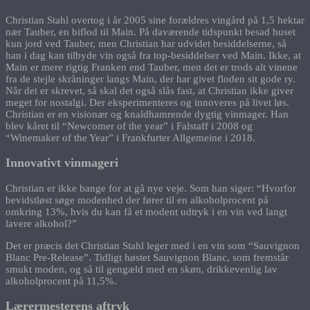
Christian Stahl overtog i år 2005 sine forældres vingård på 1,5 hektar
nær Tauber, en biflod til Main. På daværende tidspunkt besad huset
kun jord ved Tauber, men Christian har udvidet besiddelserne, så
han i dag kan tilbyde vin også fra top-besiddelser ved Main. Ikke, at
Main er mere rigtig Franken end Tauber, men det er trods alt vinene
fra de stejle skråninger langs Main, der har givet floden sit gode ry.
Når det er skrevet, så skal det også slås fast, at Christian ikke giver
meget for nostalgi. Der eksperimenteres og innoveres på livet løs.
Christian er en visionær og knaldhamrende dygtig vinmager. Han
blev kåret til “Newcomer of the year” i Falstaff i 2008 og
“Winemaker of the Year” i Frankfurter Allgemeine i 2018.
Innovativt vinmageri
Christian er ikke bange for at gå nye veje. Som han siger: “Hvorfor
bevidstløst søge modenhed der fører til en alkoholprocent på
omkring 13%, hvis du kan få et modent udtryk i en vin ved langt
lavere alkohol?”
Det er præcis det Christian Stahl leger med i en vin som “Sauvignon
Blanc Pre-Release”. Tidligt høstet Sauvignon Blanc, som fremstår
smukt moden, og så til gengæld med en skøn, drikkevenlig lav
alkoholprocent på 11,5%.
Lærermesterens aftryk