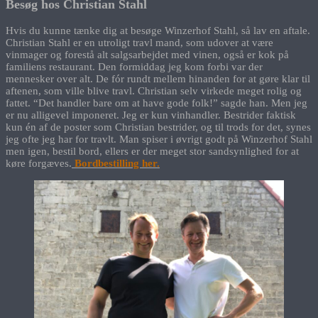
Besøg hos Christian Stahl
Hvis du kunne tænke dig at besøge Winzerhof Stahl, så lav en aftale.
Christian Stahl er en utroligt travl mand, som udover at være
vinmager og forestå alt salgsarbejdet med vinen, også er kok på
familiens restaurant. Den formiddag jeg kom forbi var der
mennesker over alt. De fór rundt mellem hinanden for at gøre klar til
aftenen, som ville blive travl. Christian selv virkede meget rolig og
fattet. “Det handler bare om at have gode folk!” sagde han. Men jeg
er nu alligevel imponeret. Jeg er kun vinhandler. Bestrider faktisk
kun én af de poster som Christian bestrider, og til trods for det, synes
jeg ofte jeg har for travlt. Man spiser i øvrigt godt på Winzerhof Stahl
men igen, bestil bord, ellers er der meget stor sandsynlighed for at
køre forgæves.
Bordbestilling her.