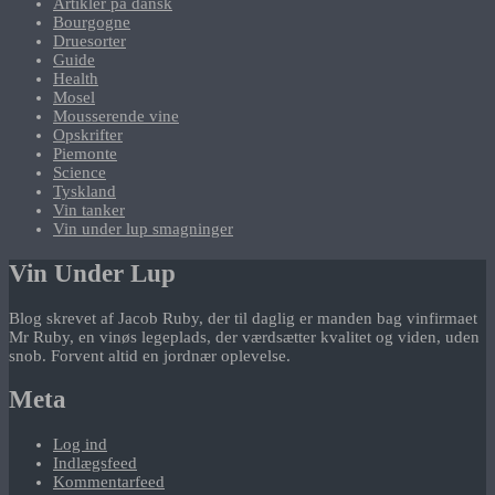
Artikler på dansk
Bourgogne
Druesorter
Guide
Health
Mosel
Mousserende vine
Opskrifter
Piemonte
Science
Tyskland
Vin tanker
Vin under lup smagninger
Vin Under Lup
Blog skrevet af Jacob Ruby, der til daglig er manden bag vinfirmaet
Mr Ruby, en vinøs legeplads, der værdsætter kvalitet og viden, uden
snob. Forvent altid en jordnær oplevelse.
Meta
Log ind
Indlægsfeed
Kommentarfeed