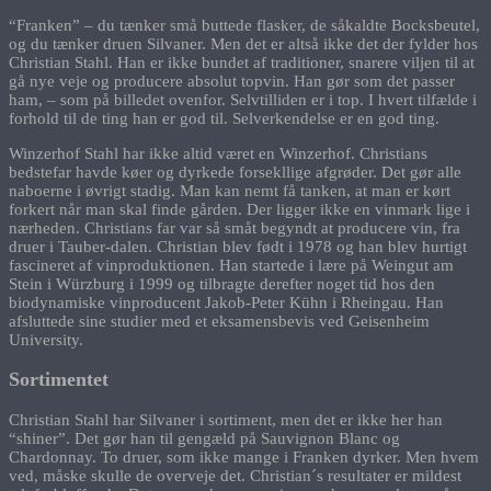
“Franken” – du tænker små buttede flasker, de såkaldte Bocksbeutel,
og du tænker druen Silvaner. Men det er altså ikke det der fylder hos
Christian Stahl. Han er ikke bundet af traditioner, snarere viljen til at
gå nye veje og producere absolut topvin. Han gør som det passer
ham, – som på billedet ovenfor. Selvtilliden er i top. I hvert tilfælde i
forhold til de ting han er god til. Selverkendelse er en god ting.
Winzerhof Stahl har ikke altid været en Winzerhof. Christians
bedstefar havde køer og dyrkede forsekllige afgrøder. Det gør alle
naboerne i øvrigt stadig. Man kan nemt få tanken, at man er kørt
forkert når man skal finde gården. Der ligger ikke en vinmark lige i
nærheden. Christians far var så småt begyndt at producere vin, fra
druer i Tauber-dalen. Christian blev født i 1978 og han blev hurtigt
fascineret af vinproduktionen. Han startede i lære på Weingut am
Stein i Würzburg i 1999 og tilbragte derefter noget tid hos den
biodynamiske vinproducent Jakob-Peter Kühn i Rheingau. Han
afsluttede sine studier med et eksamensbevis ved Geisenheim
University.
Sortimentet
Christian Stahl har Silvaner i sortiment, men det er ikke her han
“shiner”. Det gør han til gengæld på Sauvignon Blanc og
Chardonnay. To druer, som ikke mange i Franken dyrker. Men hvem
ved, måske skulle de overveje det. Christian´s resultater er mildest