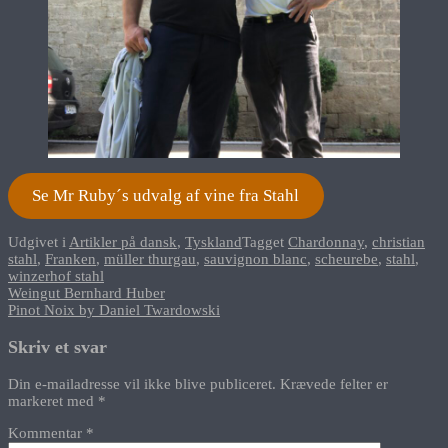
Se Mr Ruby´s udvalg af vine fra Stahl
Udgivet i
Artikler på dansk
,
Tyskland
Tagget
Chardonnay
,
christian
stahl
,
Franken
,
müller thurgau
,
sauvignon blanc
,
scheurebe
,
stahl
,
winzerhof stahl
Indlægsnavigation
Weingut Bernhard Huber
Pinot Noix by Daniel Twardowski
Skriv et svar
Din e-mailadresse vil ikke blive publiceret.
Krævede felter er
markeret med
*
Kommentar
*