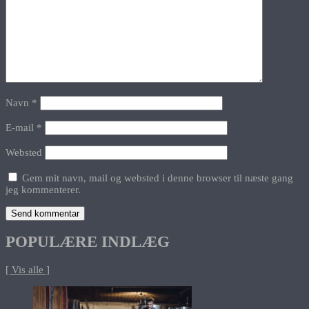
Navn
*
E-mail
*
Websted
Gem mit navn, mail og websted i denne browser til næste gang
jeg kommenterer.
POPULÆRE INDLÆG
[ Vis alle ]