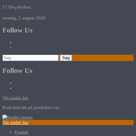
17.69
Aarhus
℃
onsdag, 5 august 2026
Follow Us
Søg
efter:
Follow Us
Vin under lup
Kom helt tæt på produktet vin
Vin under lup
Forside