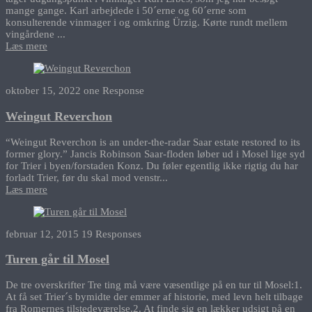
mange gange. Karl arbejdede i 50´erne og 60´erne som
konsulterende vinmager i og omkring Ürzig. Kørte rundt mellem
vingårdene ...
Læs mere
oktober 15, 2022
one Response
Weingut Reverchon
“Weingut Reverchon is an under-the-radar Saar estate restored to its
former glory.” Jancis Robinson Saar-floden løber ud i Mosel lige syd
for Trier i byen/forstaden Konz. Du føler egentlig ikke rigtig du har
forladt Trier, før du skal mod venstr...
Læs mere
februar 12, 2015
19 Responses
Turen går til Mosel
De tre overskrifter Tre ting må være væsentlige på en tur til Mosel:1.
At få set Trier´s bymidte der emmer af historie, med levn helt tilbage
fra Romernes tilstedeværelse.2. At finde sig en lækker udsigt på en