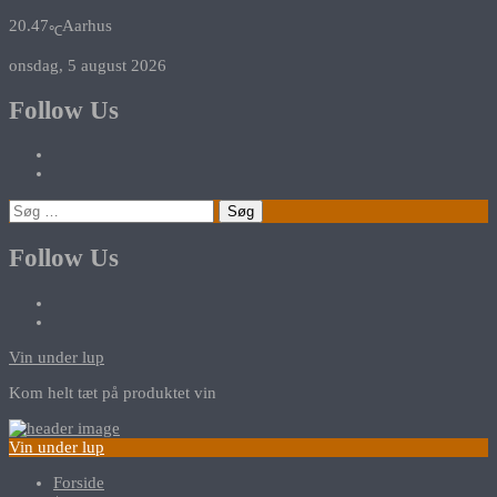
20.47
Aarhus
℃
onsdag, 5 august 2026
Follow Us
Søg
efter:
Follow Us
Vin under lup
Kom helt tæt på produktet vin
Vin under lup
Forside