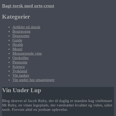
Bagt torsk med urte-crust
Kategorier
Artikler på dansk
Bourgogne
Druesorter
Guide
Health
Mosel
Mousserende vine
Opskrifter
Piemonte
Science
Tyskland
Vin tanker
Vin under lup smagninger
Vin Under Lup
Blog skrevet af Jacob Ruby, der til daglig er manden bag vinfirmaet
Mr Ruby, en vinøs legeplads, der værdsætter kvalitet og viden, uden
snob. Forvent altid en jordnær oplevelse.