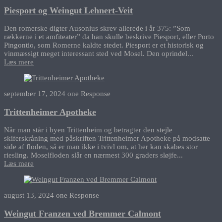
Piesport og Weingut Lehnert-Veit
Den romerske digter Ausonius skrev allerede i år 375: ”Som
rækkerne i et amfiteater” da han skulle beskrive Piesport, eller Porto
Pingontio, som Romerne kaldte stedet. Piesport er et historisk og
vinmæssigt meget interessant sted ved Mosel. Den oprindel...
Læs mere
september 17, 2024
one Response
Trittenheimer Apotheke
Når man står i byen Trittenheim og betragter den stejle
skiferskråning med påskriften Trittenheimer Apotheke på modsatte
side af floden, så er man ikke i tvivl om, at her kan skabes stor
riesling. Moselfloden slår en nærmest 300 graders sløjfe...
Læs mere
august 13, 2024
one Response
Weingut Franzen ved Bremmer Calmont