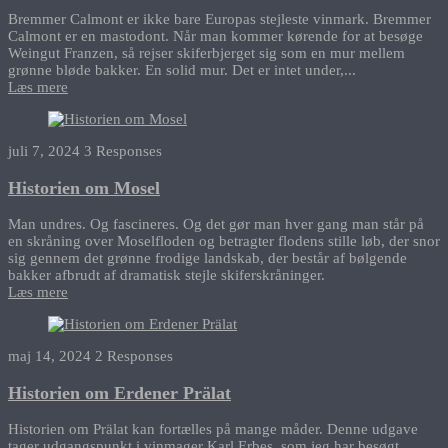
Bremmer Calmont er ikke bare Europas stejleste vinmark. Bremmer
Calmont er en mastodont. Når man kommer kørende for at besøge
Weingut Franzen, så rejser skiferbjerget sig som en mur mellem
grønne bløde bakker. En solid mur. Det er intet under,...
Læs mere
juli 7, 2024
3 Responses
Historien om Mosel
Man undres. Og fascineres. Og det gør man hver gang man står på
en skråning over Moselfloden og betragter flodens stille løb, der snor
sig gennem det grønne frodige landskab, der består af bølgende
bakker afbrudt af dramatisk stejle skiferskråninger.
Læs mere
maj 14, 2024
2 Responses
Historien om Erdener Prälat
Historien om Prälat kan fortælles på mange måder. Denne udgave
tager udgangspunkt i vinmager Karl Erbes, som jeg har besøgt