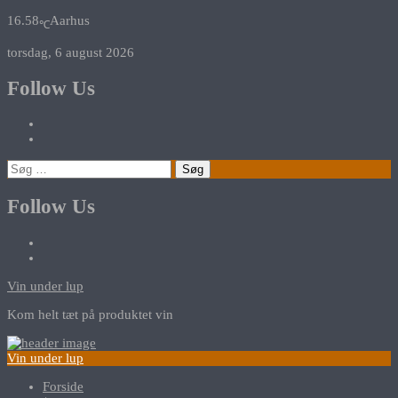
16.58
Aarhus
℃
torsdag, 6 august 2026
Follow Us
Søg
efter:
Follow Us
Vin under lup
Kom helt tæt på produktet vin
Vin under lup
Forside