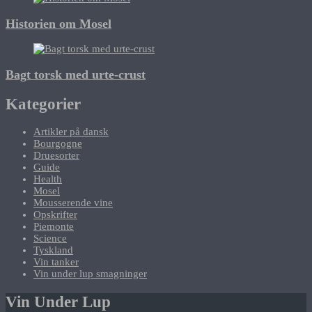
Historien om Mosel
Bagt torsk med urte-crust
Kategorier
Artikler på dansk
Bourgogne
Druesorter
Guide
Health
Mosel
Mousserende vine
Opskrifter
Piemonte
Science
Tyskland
Vin tanker
Vin under lup smagninger
Vin Under Lup