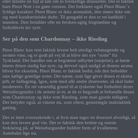
eller mindre en fejl at tale om to forskellige druesorter. Det er faktisk
bare Pinot Noir i en grøn version. Det forklarer også Pinot Blanc´s
fyldige karakter. Pinot Blanc er ikke aromatisk, den strøer ikke om
sig med karakteristiske dufte. Til gengæld er den er ret kødfuld i
munden. Den besidder ofte en fersken-agtig frugtsødme og
forholdsvis lav syre.
Ser på den som Chardonnay – ikke Riesling
Pinot Blanc kan rent faktisk levere helt utroligt velsmagende og
seriøse vine, og er godt på vej til at blive det nye “sorte” fra
Tyskland. Det handler om at begrænse udbyttet (surprise), at høste
imens druen stadig har syre, og derved også undgå at druens aroma
bliver for eksotisk. Pinot Blanc er faktisk bedst, når den beholder
sine kølige grønlige noter. Det næste, som lige giver druen et ekstra
pift, er fadlagring. Igen, som med alle andre druesorter, så skal fadet
modereres. En ret væsentlig grund til at tyskerne har forbedret deres
Weissburgunder i de senere år er, at de er begyndt at behandle druen
som Chardonnay og ikke som Riesling, som man gjorde tidligere.
Det betyder også, at vinene nu, som oftest, gennemgår malolaktisk
gæring.
Der er intet overraskende i, at hvis man tager en druesort alvorligt, så
kan den levere god vin. Det er faktisk den bedste og eneste
forklaring på, at Weissburgunder buldrer frem af kvalitetens
Autobahn lige nu.