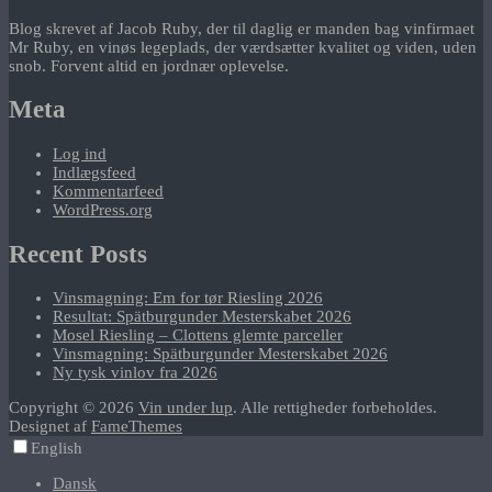
Blog skrevet af Jacob Ruby, der til daglig er manden bag vinfirmaet
Mr Ruby, en vinøs legeplads, der værdsætter kvalitet og viden, uden
snob. Forvent altid en jordnær oplevelse.
Meta
Log ind
Indlægsfeed
Kommentarfeed
WordPress.org
Recent Posts
Vinsmagning: Em for tør Riesling 2026
Resultat: Spätburgunder Mesterskabet 2026
Mosel Riesling – Clottens glemte parceller
Vinsmagning: Spätburgunder Mesterskabet 2026
Ny tysk vinlov fra 2026
Copyright © 2026
Vin under lup
. Alle rettigheder forbeholdes.
Designet af
FameThemes
English
Dansk