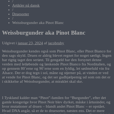
/
Artikler på dansk
/
Druesorter
/
Weissburgunder aka Pinot Blanc
Weissburgunder aka Pinot Blanc
Udgivet i
januar 23, 2024
af
jacobruby
Weissburgunder kendes også som Pinot Blanc, eller Pinot Bianco for
den sags skyld. Druen er aldrig blevet regnet for noget særligt. Ingen
har rigtig taget den seriøst. Til gengæld har den forsynet denne
verden med letløbende og læskende Pinot Bianco fra Norditalien, og
op gennem 80´erne og 90´erne som en fyldig, let sødmefuld vin fra
Alsace. Der er dog tegn i sol, måne og stjerner på, at vinden er ved
at vende for Pinot Blanc, og det ser gudhjælpemig ud som om det er
i skikkelse af Weissburgunder, at miraklet skal ske.
I Tyskland kalder man “Pinot”-familen for “Burgunder”, efter det
gamle kongerige hvor Pinot Noir blev dyrket, måske i årtusinder, og
hvor mutationer af druen – blandt andet Pinot Blanc – er opstået.
Hvad DNA angår, så er de to druesorter, næsten ens. Det er mere