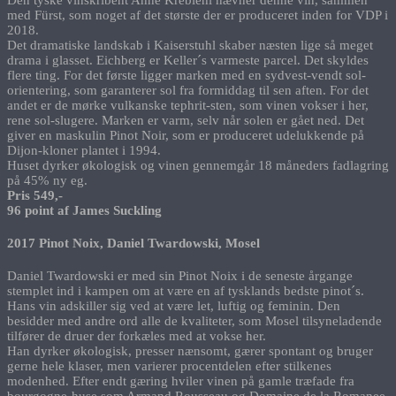
med Fürst, som noget af det største der er produceret inden for VDP i
2018.
Det dramatiske landskab i Kaiserstuhl skaber næsten lige så meget
drama i glasset. Eichberg er Keller´s varmeste parcel. Det skyldes
flere ting. For det første ligger marken med en sydvest-vendt sol-
orientering, som garanterer sol fra formiddag til sen aften. For det
andet er de mørke vulkanske tephrit-sten, som vinen vokser i her,
rene sol-slugere. Marken er varm, selv når solen er gået ned. Det
giver en maskulin Pinot Noir, som er produceret udelukkende på
Dijon-kloner plantet i 1994.
Huset dyrker økologisk og vinen gennemgår 18 måneders fadlagring
på 45% ny eg.
Pris 549,-
96 point af James Suckling
2017 Pinot Noix, Daniel Twardowski, Mosel
Daniel Twardowski er med sin Pinot Noix i de seneste årgange
stemplet ind i kampen om at være en af tysklands bedste pinot´s.
Hans vin adskiller sig ved at være let, luftig og feminin. Den
besidder med andre ord alle de kvaliteter, som Mosel tilsyneladende
tilfører de druer der forkæles med at vokse her.
Han dyrker økologisk, presser nænsomt, gærer spontant og bruger
gerne hele klaser, men varierer procentdelen efter stilkenes
modenhed. Efter endt gæring hviler vinen på gamle træfade fra
bourgogne-huse som Armand Rousseau og Domaine de la Romanee