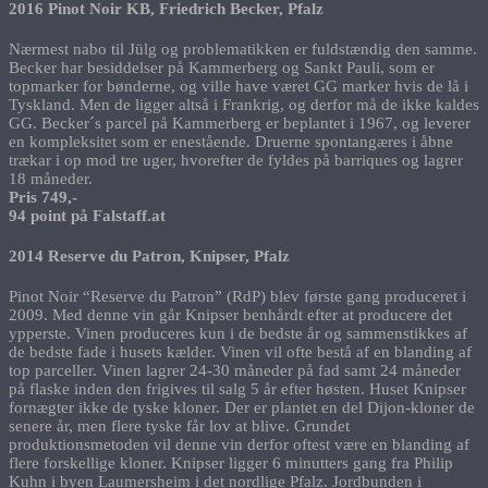
2016 Pinot Noir KB, Friedrich Becker, Pfalz
Nærmest nabo til Jülg og problematikken er fuldstændig den samme.
Becker har besiddelser på Kammerberg og Sankt Pauli, som er
topmarker for bønderne, og ville have været GG marker hvis de lå i
Tyskland. Men de ligger altså i Frankrig, og derfor må de ikke kaldes
GG. Becker´s parcel på Kammerberg er beplantet i 1967, og leverer
en kompleksitet som er enestående. Druerne spontangæres i åbne
trækar i op mod tre uger, hvorefter de fyldes på barriques og lagrer
18 måneder.
Pris 749,-
94 point på Falstaff.at
2014 Reserve du Patron, Knipser, Pfalz
Pinot Noir “Reserve du Patron” (RdP) blev første gang produceret i
2009. Med denne vin går Knipser benhårdt efter at producere det
ypperste. Vinen produceres kun i de bedste år og sammenstikkes af
de bedste fade i husets kælder. Vinen vil ofte bestå af en blanding af
top parceller. Vinen lagrer 24-30 måneder på fad samt 24 måneder
på flaske inden den frigives til salg 5 år efter høsten. Huset Knipser
fornægter ikke de tyske kloner. Der er plantet en del Dijon-kloner de
senere år, men flere tyske får lov at blive. Grundet
produktionsmetoden vil denne vin derfor oftest være en blanding af
flere forskellige kloner. Knipser ligger 6 minutters gang fra Philip
Kuhn i byen Laumersheim i det nordlige Pfalz. Jordbunden i