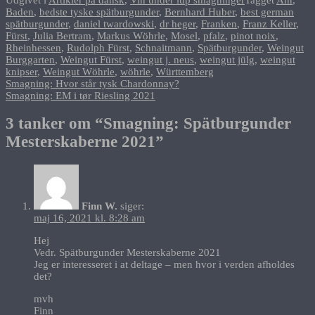
Baden
,
bedste tyske spätburgunder
,
Bernhard Huber
,
best german
spätburgunder
,
daniel twardowski
,
dr heger
,
Franken
,
Franz Keller
,
Fürst
,
Julia Bertram
,
Markus Wöhrle
,
Mosel
,
pfalz
,
pinot noix
,
Rheinhessen
,
Rudolph Fürst
,
Schnaitmann
,
Spätburgunder
,
Weingut
Burggarten
,
Weingut Fürst
,
weingut j. neus
,
weingut jülg
,
weingut
knipser
,
Weingut Wöhrle
,
wöhrle
,
Württemberg
Indlægsnavigation
Smagning: Hvor står tysk Chardonnay?
Smagning: EM i tør Riesling 2021
3 tanker om “
Smagning: Spätburgunder
Mesterskaberne 2021
”
Finn W.
siger:
maj 16, 2021 kl. 8:28 am
Hej
Vedr. Spätburgunder Mesterskaberne 2021
Jeg er interesseret i at deltage – men hvor i verden afholdes
det?
mvh
Finn