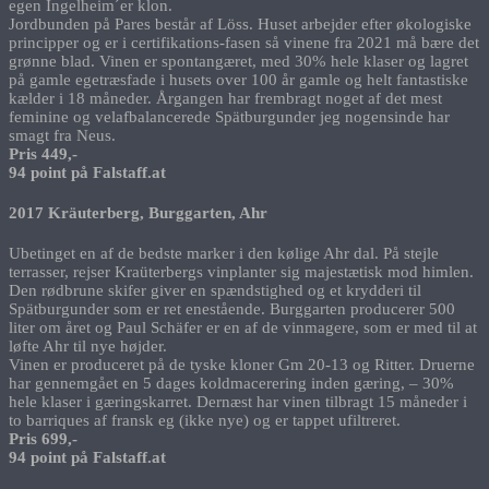
egen Ingelheim´er klon.
Jordbunden på Pares består af Löss. Huset arbejder efter økologiske
principper og er i certifikations-fasen så vinene fra 2021 må bære det
grønne blad. Vinen er spontangæret, med 30% hele klaser og lagret
på gamle egetræsfade i husets over 100 år gamle og helt fantastiske
kælder i 18 måneder. Årgangen har frembragt noget af det mest
feminine og velafbalancerede Spätburgunder jeg nogensinde har
smagt fra Neus.
Pris 449,-
94 point på Falstaff.at
2017 Kräuterberg, Burggarten, Ahr
Ubetinget en af de bedste marker i den kølige Ahr dal. På stejle
terrasser, rejser Kraüterbergs vinplanter sig majestætisk mod himlen.
Den rødbrune skifer giver en spændstighed og et krydderi til
Spätburgunder som er ret enestående. Burggarten producerer 500
liter om året og Paul Schäfer er en af de vinmagere, som er med til at
løfte Ahr til nye højder.
Vinen er produceret på de tyske kloner Gm 20-13 og Ritter. Druerne
har gennemgået en 5 dages koldmacerering inden gæring, – 30%
hele klaser i gæringskarret. Dernæst har vinen tilbragt 15 måneder i
to barriques af fransk eg (ikke nye) og er tappet ufiltreret.
Pris 699,-
94 point på Falstaff.at