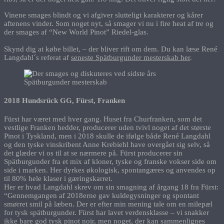
Vinene smages blindt og vi afgiver slutteligt karakterer og kårer
aftenens vinder. Som noget nyt, så smager vi nu i fire heat af tre og
der smages af “New World Pinot” Riedel-glas.
Skynd dig at købe billet, – der bliver rift om dem. Du kan læse René
Langdahl´s referat af
seneste Spätburgunder mesterskab her
.
2018 Hundsrück GG, Fürst, Franken
Fürst har været med hver gang. Huset fra Churfranken, som det
vestlige Franken hedder, producerer uden tvivl noget af det største
Pinot i Tyskland, men i 2018 skulle de ifølge både René Langdahl
og den tyske vinskribent Anne Krebiehl have overgået sig selv, så
det glæder vi os til at se nærmere på. Fürst producerer sin
Spätburgunder fra et mix af kloner, tyske og franske vokser side om
side i marken. Her dyrkes økologisk, spontangæres og anvendes op
til 80% hele klaser i gæringskarret.
Her er hvad Langdahl skrev om sin smagning af årgang 18 fra Fürst:
“Gennemgangen af 2018erne gav kuldegysninger og spontant
smørret smil på læben. Der er efter min mening tale om en milepæl
for tysk spätburgunder. Fürst har lavet verdensklasse – vi snakker
ikke bare god tysk pinot noir, men noget, der kan sammenlignes