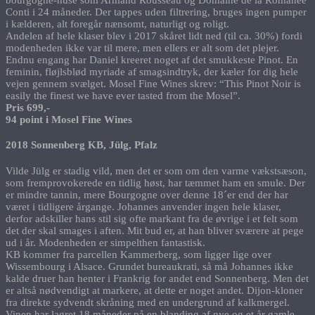
Conti i 24 måneder. Der tappes uden filtrering, bruges ingen pumper
i kælderen, alt foregår nænsomt, naturligt og roligt.
Andelen af hele klaser blev i 2017 skåret lidt ned (til ca. 30%) fordi
modenheden ikke var til mere, men ellers er alt som det plejer.
Endnu engang har Daniel kreeret noget af det smukkeste Pinot. En
feminin, fløjlsblød myriade af smagsindtryk, der kæler for dig hele
vejen gennem svælget. Mosel Fine Wines skrev: “This Pinot Noir is
easily the finest we have ever tasted from the Mosel”.
Pris 699,-
94 point i Mosel Fine Wines
2018 Sonnenberg KB, Jülg, Pfalz
Vilde Jülg er stadig vild, men det er som om den varme vækstsæson,
som fremprovokerede en tidlig høst, har tæmmet ham en smule. Der
er mindre tannin, mere Bourgogne over denne 18´er end der har
været i tidligere årgange. Johannes anvender ingen hele klaser,
derfor adskiller hans stil sig ofte markant fra de øvrige i et felt som
det der skal smages i aften. Mit bud er, at han bliver sværere at pege
ud i år. Modenheden er simpelthen fantastisk.
KB kommer fra parcellen Kammerberg, som ligger lige over
Wissembourg i Alsace. Grundet bureaukrati, så må Johannes ikke
kalde druer han henter i Frankrig for andet end Sonnenberg. Men det
er altså nødvendigt at markere, at dette er noget andet. Dijon-kloner
fra direkte sydvendt skråning med en undergrund af kalkmergel.
Vinen har lagret 18 måneder på en blanding af nye og et år gamle