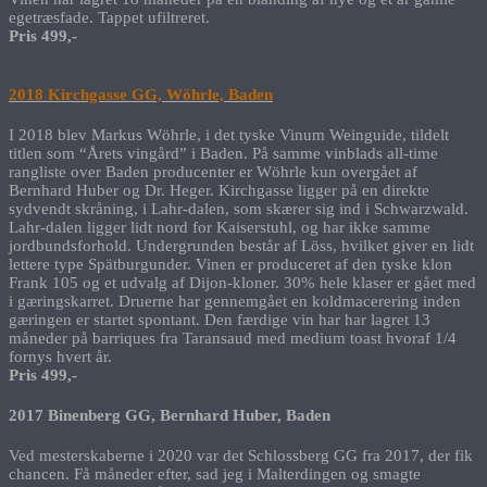
egetræsfade. Tappet ufiltreret.
Pris 499,-
2018 Kirchgasse GG, Wöhrle, Baden
I 2018 blev Markus Wöhrle, i det tyske Vinum Weinguide, tildelt
titlen som “Årets vingård” i Baden. På samme vinblads all-time
rangliste over Baden producenter er Wöhrle kun overgået af
Bernhard Huber og Dr. Heger. Kirchgasse ligger på en direkte
sydvendt skråning, i Lahr-dalen, som skærer sig ind i Schwarzwald.
Lahr-dalen ligger lidt nord for Kaiserstuhl, og har ikke samme
jordbundsforhold. Undergrunden består af Löss, hvilket giver en lidt
lettere type Spätburgunder. Vinen er produceret af den tyske klon
Frank 105 og et udvalg af Dijon-kloner. 30% hele klaser er gået med
i gæringskarret. Druerne har gennemgået en koldmacerering inden
gæringen er startet spontant. Den færdige vin har har lagret 13
måneder på barriques fra Taransaud med medium toast hvoraf 1/4
fornys hvert år.
Pris 499,-
2017 Binenberg GG, Bernhard Huber, Baden
Ved mesterskaberne i 2020 var det Schlossberg GG fra 2017, der fik
chancen. Få måneder efter, sad jeg i Malterdingen og smagte