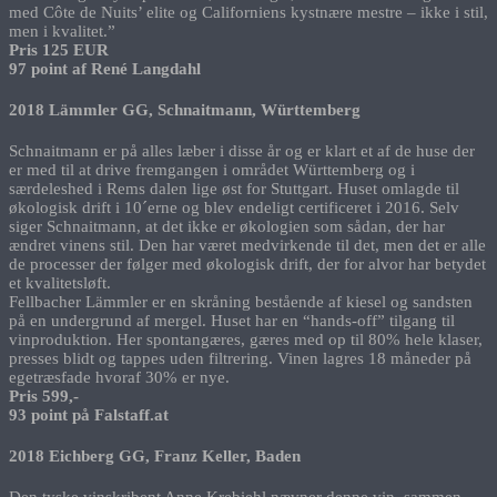
med Côte de Nuits’ elite og Californiens kystnære mestre – ikke i stil,
men i kvalitet.”
Pris 125 EUR
97 point af René Langdahl
2018 Lämmler GG, Schnaitmann, Württemberg
Schnaitmann er på alles læber i disse år og er klart et af de huse der
er med til at drive fremgangen i området Württemberg og i
særdeleshed i Rems dalen lige øst for Stuttgart. Huset omlagde til
økologisk drift i 10´erne og blev endeligt certificeret i 2016. Selv
siger Schnaitmann, at det ikke er økologien som sådan, der har
ændret vinens stil. Den har været medvirkende til det, men det er alle
de processer der følger med økologisk drift, der for alvor har betydet
et kvalitetsløft.
Fellbacher Lämmler er en skråning bestående af kiesel og sandsten
på en undergrund af mergel. Huset har en “hands-off” tilgang til
vinproduktion. Her spontangæres, gæres med op til 80% hele klaser,
presses blidt og tappes uden filtrering. Vinen lagres 18 måneder på
egetræsfade hvoraf 30% er nye.
Pris 599,-
93 point på Falstaff.at
2018 Eichberg GG, Franz Keller, Baden
Den tyske vinskribent Anne Krebiehl nævner denne vin, sammen