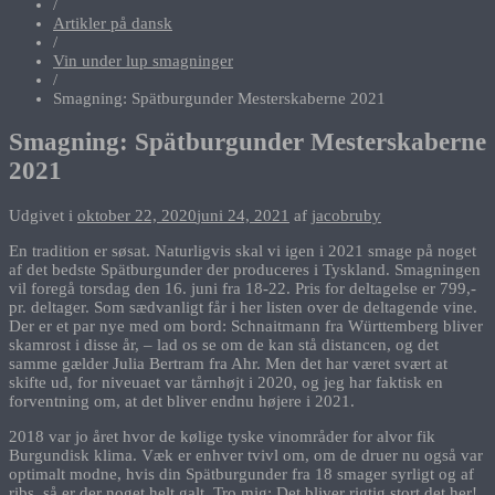
/
Artikler på dansk
/
Vin under lup smagninger
/
Smagning: Spätburgunder Mesterskaberne 2021
Smagning: Spätburgunder Mesterskaberne
2021
Udgivet i
oktober 22, 2020
juni 24, 2021
af
jacobruby
En tradition er søsat. Naturligvis skal vi igen i 2021 smage på noget
af det bedste Spätburgunder der produceres i Tyskland. Smagningen
vil foregå torsdag den 16. juni fra 18-22. Pris for deltagelse er 799,-
pr. deltager. Som sædvanligt får i her listen over de deltagende vine.
Der er et par nye med om bord: Schnaitmann fra Württemberg bliver
skamrost i disse år, – lad os se om de kan stå distancen, og det
samme gælder Julia Bertram fra Ahr. Men det har været svært at
skifte ud, for niveuaet var tårnhøjt i 2020, og jeg har faktisk en
forventning om, at det bliver endnu højere i 2021.
2018 var jo året hvor de kølige tyske vinområder for alvor fik
Burgundisk klima. Væk er enhver tvivl om, om de druer nu også var
optimalt modne, hvis din Spätburgunder fra 18 smager syrligt og af
ribs, så er der noget helt galt. Tro mig: Det bliver rigtig stort det her!