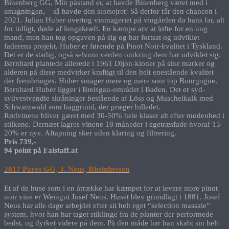
Binenberg GG. Min påstand er, at havde Binenberg været med i
smagningen, – så havde den storsejret! Så derfor får den chancen i
2021. Julian Huber overtog vinmageriet på vingården da hans far, alt
for tidligt, døde af lungekræft. En kæmpe arv at løfte for en ung
mand, men han tog opgaven på sig og har fortsat og udviklet
faderens projekt. Huber er førende på Pinot Noir-kvalitet i Tyskland.
Det er de stadig, også selvom verden omkring dem har udviklet sig.
Bernhard plantede allerede i 1961 Dijon-kloner på sine marker og
alderen på disse medvirker kraftigt til den helt enestående kvalitet
der frembringes. Huber smager mere og mere som top Bourgogne.
Bernhard Huber ligger i Breisgau-området i Baden. Det er syd-
sydvestvendte skråninger bestående af Löss og Muschelkalk med
Schwarzwald som baggrund, der præger billedet.
Rødvinene bliver gæret med 30-50% hele klaser alt efter modenhed i
stilkene. Dernæst lagres vinene 18 måneder i egetræsfade hvoraf 15-
20% er nye. Aftapning sker uden klaring og filtrering.
Pris 739,-
94 point på Falstaff.at
2017 Pares GG, J. Neus, Rheinhessen
Et af de huse som i en årrække har kæmpet for at levere store pinot
noir vine er Weingut Josef Neus. Huset blev grundlagt i 1881. Josef
Neus har alle dage arbejdet efter sit helt eget “selection massale”
system, hvor han har taget stiklinge fra de planter der performede
bedst, og dyrket videre på dem. På den måde har han skabt sin helt