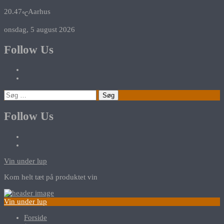
20.47
Aarhus
℃
onsdag, 5 august 2026
Follow Us
Søg
efter:
Follow Us
Vin under lup
Kom helt tæt på produktet vin
Vin under lup
Forside