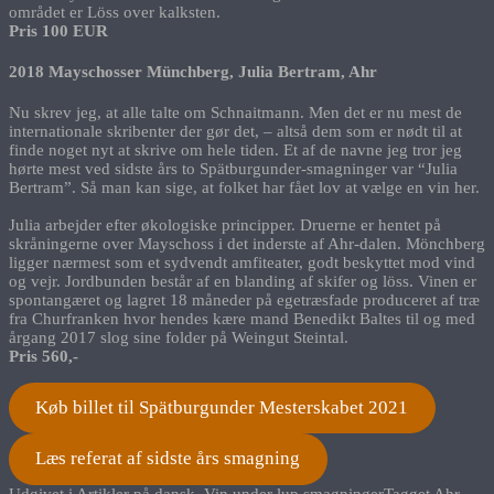
området er Löss over kalksten.
Pris 100 EUR
2018 Mayschosser Münchberg, Julia Bertram, Ahr
Nu skrev jeg, at alle talte om Schnaitmann. Men det er nu mest de
internationale skribenter der gør det, – altså dem som er nødt til at
finde noget nyt at skrive om hele tiden. Et af de navne jeg tror jeg
hørte mest ved sidste års to Spätburgunder-smagninger var “Julia
Bertram”. Så man kan sige, at folket har fået lov at vælge en vin her.
Julia arbejder efter økologiske principper. Druerne er hentet på
skråningerne over Mayschoss i det inderste af Ahr-dalen. Mönchberg
ligger nærmest som et sydvendt amfiteater, godt beskyttet mod vind
og vejr. Jordbunden består af en blanding af skifer og löss. Vinen er
spontangæret og lagret 18 måneder på egetræsfade produceret af træ
fra Churfranken hvor hendes kære mand Benedikt Baltes til og med
årgang 2017 slog sine folder på Weingut Steintal.
Pris 560,-
Køb billet til Spätburgunder Mesterskabet 2021
Læs referat af sidste års smagning
Udgivet i
Artikler på dansk
,
Vin under lup smagninger
Tagget
Ahr
,