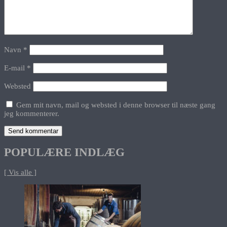
Navn
*
E-mail
*
Websted
Gem mit navn, mail og websted i denne browser til næste gang
jeg kommenterer.
POPULÆRE INDLÆG
[ Vis alle ]