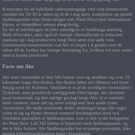
Kontrasten fra de halvflade saftevandsagtige vine som dominerede
området for 20-30 år siden og til de i dag tørre, komplekse og sprøde
Spätburgunder-vine (Som smager som Pinot Noir) med international
klasse, er simpelthen næsten ubegribelig.
En del af udviklingen skyldes naturligvis en holdnings-ændring.
Både til kvalitet, men også til vintype. Høstudbyttet er reduceret
markant og i dag produceres langt flere tørre end søde vine.
Gennemsnits-temperaturen ved Ahr er steget 1,4 grader over de
sidste 40 år, hvilket har kæmpe betydning for, hvilken vin man ender
med at kunne producere.
Facts om Ahr
Ahr som vinområde er blot 545 hektar stort og strækker sig over 25
kilometer langs Ahr-floden. Ahr-floden løber ud i Rhinen ved byen
Sinzig nord for Koblenz. Området er et af de nordligste vinområder i
Tyskland, men grundet de nærliggende Eifel bjerge, der skærmer
mod vestenvind, og den særlige geologi langs Ahr, så er området
både varmere, mere tørt og mere solrigt end flere andre tyske
vinområder. De stejle sydvendte skifer skråninger langs Ahr suger
solen til sig og flytter dermed nærmest breddegraden mod syd.
Områdets specialitet er Spätburgunder, som er den tyske betegnelse
for Pinot Noir. I alt 342 hektar er beplantet med Spätburgunder, og
det er ikke forkert. Ahr Spätburgunder har et kæmpe potentiale, ikke
mindst klimaforandringerne taget i betragtning.