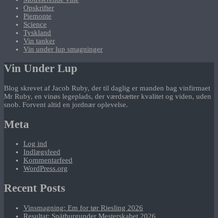
Opskrifter
Piemonte
Science
Tyskland
Vin tanker
Vin under lup smagninger
Vin Under Lup
Blog skrevet af Jacob Ruby, der til daglig er manden bag vinfirmaet
Mr Ruby, en vinøs legeplads, der værdsætter kvalitet og viden, uden
snob. Forvent altid en jordnær oplevelse.
Meta
Log ind
Indlægsfeed
Kommentarfeed
WordPress.org
Recent Posts
Vinsmagning: Em for tør Riesling 2026
Resultat: Spätburgunder Mesterskabet 2026