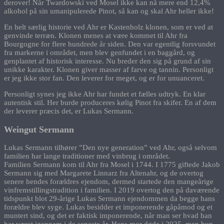
derover! Når Twardowski ved Mosel ikke kan nå mere end 12,4%
alkohol på sin umanipulerede Pinot, så kan og skal Ahr heller ikke!
En helt særlig historie ved Ahr er Kastenholz klonen, som er ved at
genvinde terræn. Klonen menes at være kommet til Ahr fra
Bourgogne for flere hundrede år siden. Den var egentlig forsvundet
fra markerne i området, men blev genfundet i en baggård, og
genplantet af historisk interesse. Nu breder den sig på grund af sin
unikke karakter. Klonen giver masser af farve og tannin. Personligt
er jeg ikke stor fan. Den leverer for meget, og er for unuanceret.
Personligt synes jeg ikke Ahr har fundet et fælles udtryk. En klar
autentisk stil. Her burde produceres kølig Pinot fra skifer. En af dem
der leverer præcis det, er Lukas Sermann.
Weingut Sermann
Lukas Sermann tilhører ”Den nye generation” ved Ahr, også selvom
familien har lange traditioner med vinbrug i området.
Familien Sermann kom til Ahr fra Mosel i 1744. I 1775 giftede Jakob
Sermann sig med Margarete Linnarz fra Altenahr, og de overtog
senere hendes forældres ejendom, dermed startede den mangeårige
vinfremstillingstradition i familien. I 2019 overtog den på daværende
tidspunkt blot 29-årige Lukas Sermann ejendommen da begge hans
forældre blev syge. Lukas besidder et imponerende gåpåmod og et
muntert sind, og det er faktisk imponerende, når man ser hvad han