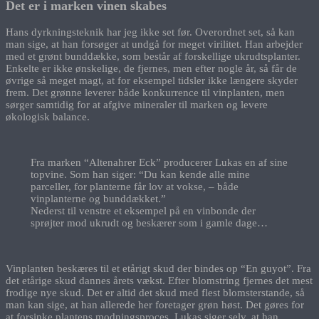
Det er i marken vinen skabes
Hans dyrkningsteknik har jeg ikke set før. Overordnet set, så kan
man sige, at han forsøger at undgå for meget virilitet. Han arbejder
med et grønt bunddække, som består af forskellige ukrudtsplanter.
Enkelte er ikke ønskelige, de fjernes, men efter nogle år, så får de
øvrige så meget magt, at for eksempel tidsler ikke længere skyder
frem. Det grønne leverer både konkurrence til vinplanten, men
sørger samtidig for at afgive mineraler til marken og levere
økologisk balance.
Fra marken “Altenahrer Eck” producerer Lukas en af sine
topvine. Som han siger: “Du kan kende alle mine
parceller, for planterne får lov at vokse, – både
vinplanterne og bunddækket.”
Nederst til venstre et eksempel på en vinbonde der
sprøjter mod ukrudt og beskærer som i gamle dage…
Vinplanten beskæres til et etårigt skud der bindes op “En guyot”. Fra
det etårige skud dannes årets vækst. Efter blomstring fjernes det mest
frodige nye skud. Det er altid det skud med flest blomsterstande, så
man kan sige, at han allerede her foretager grøn høst. Det gøres for
at forsinke plantens modningsproces. Lukas siger selv, at han