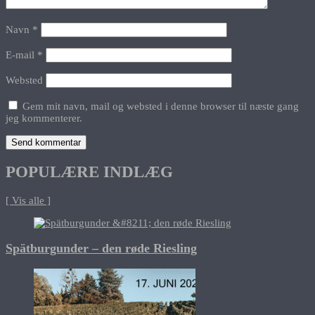
Navn
*
E-mail
*
Websted
Gem mit navn, mail og websted i denne browser til næste gang
jeg kommenterer.
POPULÆRE INDLÆG
[ Vis alle ]
Spätburgunder – den røde Riesling