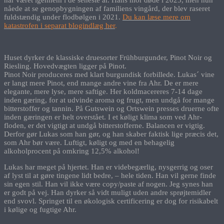
har været igennem i de seneste år. Hans mor døde i 2025, men hun
nåede at se genopbygningen af familiens vingård, der blev raseret
fuldstændig under flodbølgen i 2021.
Du kan læse mere om
katastrofen i separat blogindlæg her
.
Huset dyrker de klassiske druesorter Frühburgunder, Pinot Noir og
Riesling. Hovedvægten ligger på Pinot.
Pinot Noir produceres med klart burgundisk forbillede. Lukas´ vine
er langt mere Pinot, end mange andre vine fra Ahr. De er mere
elegante, mere lyse, mere saftige. Her koldmacereres 7-14 dage
inden gæring, for at udvinde aroma og frugt, men undgå for mange
bitterstoffer og tannin. På Gutswein og Ortswein presses druerne ofte
inden gæringen er helt overstået. I et køligt klima som ved Ahr-
floden, er det vigtigt at undgå bitterstofferne. Balancen er vigtig.
Derfor gør Lukas som han gør, og han skaber faktisk lige præcis det,
som Ahr bør være. Luftigt, køligt og med en behagelig
alkoholprocent på omkring 12,5% alkohol!
Lukas har meget på hjertet. Han er videbegærlig, nysgerrig og oser
af lyst til at gøre tingene lidt bedre, – hele tiden. Han vil gerne finde
sin egen stil. Han vil ikke være copy/paste af nogen. Jeg synes han
er godt på vej. Han dyrker så vidt muligt uden andre sprøjtemidler
end svovl. Springet til en økologisk certificering er dog for risikabelt
i kølige og fugtige Ahr.