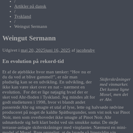
/
Artikler på dansk
/
Tyskland
/
Weingut Sermann
Weingut Sermann
Udgivet i
maj 20, 2025
juni 16, 2025
af
jacobruby
En evolution på rekord-tid
Et af de øjeblikke hvor man tænker: “Hov nu er
du da ved at blive gammel!”, er når man
Skiferskråninger
pludselig kan se en udvikling. En udvikling, der
med vinmarker.
ikke kan være sket over en nat – nærmest en
Det kunne ligne
evolution. For det er lige nøjagtig hvad der er
Mosel, men det
sket ved Ahr-floden i Tyskland. Jeg mindes alt for
er Ahr.
godt studieturen i 1998, hvor vi blandt andet
passerede Ahr og smagte et utal af lyse, lette og halvsøde rødvine
produceret på noget de kaldte Spätburgunder, som vist nok var Pinot
Noir, men som overhovedet ikke smagte af Pinot Noir. Ahr
udmærkede sig helt klart bedst ved sin smukke natur. De stejle
terrasse-anlagte skiferskråninger med vinplanter. Nærmest en mini-
model af Mosel. Bare sørgeligt, at de lavede så ligegyldig vin.