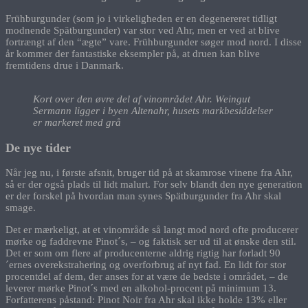
Frühburgunder (som jo i virkeligheden er en degenereret tidligt
modnende Spätburgunder) var stor ved Ahr, men er ved at blive
fortrængt af den “ægte” vare. Frühburgunder søger mod nord. I disse
år kommer der fantastiske eksempler på, at druen kan blive
fremtidens drue i Danmark.
Kort over den øvre del af vinområdet Ahr. Weingut
Sermann ligger i byen Altenahr, husets markbesiddelser
er markeret med grå
De nye tider
Når jeg nu, i første afsnit, bruger tid på at skamrose vinene fra Ahr,
så er der også plads til lidt malurt. For selv blandt den nye generation
er der forskel på hvordan man synes Spätburgunder fra Ahr skal
smage.
Det er mærkeligt, at et vinområde så langt mod nord ofte producerer
mørke og faddrevne Pinot´s, – og faktisk ser ud til at ønske den stil.
Det er som om flere af producenterne aldrig rigtig har forladt 90
´ernes overekstrahering og overforbrug af nyt fad. En lidt for stor
procentdel af dem, der anses for at være de bedste i området, – de
leverer mørke Pinot´s med en alkohol-procent på minimum 13.
Forfatterens påstand: Pinot Noir fra Ahr skal ikke holde 13% eller