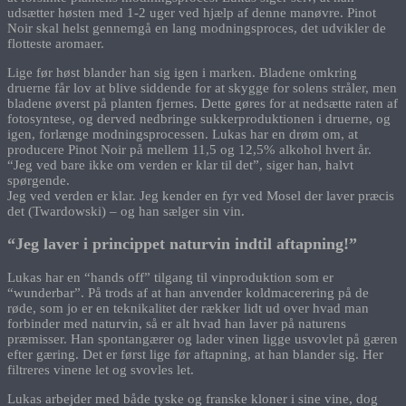
udsætter høsten med 1-2 uger ved hjælp af denne manøvre. Pinot
Noir skal helst gennemgå en lang modningsproces, det udvikler de
flotteste aromaer.
Lige før høst blander han sig igen i marken. Bladene omkring
druerne får lov at blive siddende for at skygge for solens stråler, men
bladene øverst på planten fjernes. Dette gøres for at nedsætte raten af
fotosyntese, og derved nedbringe sukkerproduktionen i druerne, og
igen, forlænge modningsprocessen. Lukas har en drøm om, at
producere Pinot Noir på mellem 11,5 og 12,5% alkohol hvert år.
“Jeg ved bare ikke om verden er klar til det”, siger han, halvt
spørgende.
Jeg ved verden er klar. Jeg kender en fyr ved Mosel der laver præcis
det (Twardowski) – og han sælger sin vin.
“Jeg laver i princippet naturvin indtil aftapning!”
Lukas har en “hands off” tilgang til vinproduktion som er
“wunderbar”. På trods af at han anvender koldmacerering på de
røde, som jo er en teknikalitet der rækker lidt ud over hvad man
forbinder med naturvin, så er alt hvad han laver på naturens
præmisser. Han spontangærer og lader vinen ligge usvovlet på gæren
efter gæring. Det er først lige før aftapning, at han blander sig. Her
filtreres vinene let og svovles let.
Lukas arbejder med både tyske og franske kloner i sine vine, dog