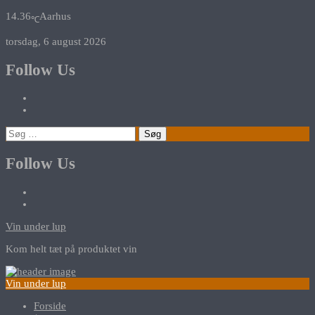
14.36
Aarhus
℃
torsdag, 6 august 2026
Follow Us
Søg
efter:
Follow Us
Vin under lup
Kom helt tæt på produktet vin
Vin under lup
Forside