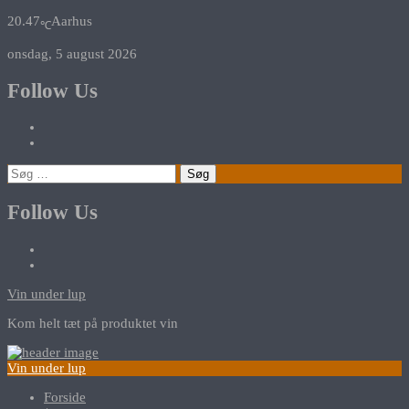
20.47
Aarhus
℃
onsdag, 5 august 2026
Follow Us
Søg
efter:
Follow Us
Vin under lup
Kom helt tæt på produktet vin
Vin under lup
Forside