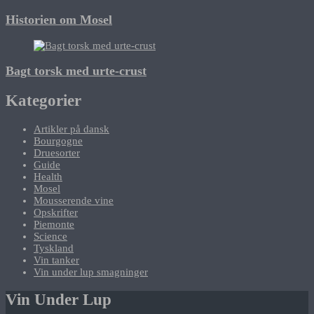
Historien om Mosel
Bagt torsk med urte-crust
Kategorier
Artikler på dansk
Bourgogne
Druesorter
Guide
Health
Mosel
Mousserende vine
Opskrifter
Piemonte
Science
Tyskland
Vin tanker
Vin under lup smagninger
Vin Under Lup