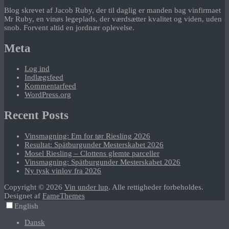
Blog skrevet af Jacob Ruby, der til daglig er manden bag vinfirmaet
Mr Ruby, en vinøs legeplads, der værdsætter kvalitet og viden, uden
snob. Forvent altid en jordnær oplevelse.
Meta
Log ind
Indlægsfeed
Kommentarfeed
WordPress.org
Recent Posts
Vinsmagning: Em for tør Riesling 2026
Resultat: Spätburgunder Mesterskabet 2026
Mosel Riesling – Clottens glemte parceller
Vinsmagning: Spätburgunder Mesterskabet 2026
Ny tysk vinlov fra 2026
Copyright © 2026
Vin under lup
. Alle rettigheder forbeholdes.
Designet af
FameThemes
English
Dansk