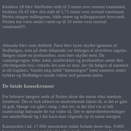
Klokken 18 blev Ahrfloden målt til 3 meter over normal vandstand,
klokken 20.45 blev den målt til 5,75 meter over normal vandstand.
Herfra stopper målingerne, både strøm og måleapparater forsvandt.
Floden har visse steder været op til 10 meter over normal
vandstand!!!
Altenahr blev ramt dobbelt. Først blev byen skyllet igennem af
flodbølgen, som på dette tidspunkt var ledsaget af alverdens ragelse.
Bølgen ramte en jernbanebro, som blev skyllet med. Da
campingvogne, biler, træer, murbrokker og jernbanebro ramte den
efterfølgende bro, virkede det som en mur, der fik bølgen til nærmest
at slå baglæns. Vandet steg indtil “dæmningen” brød sammen under
trykket og flodbølgen rasede videre ned gennem dalen.
De fatale konsekvenser
For beboere længere nede af floden skete det meste efter mørkets
frembrud. Det er helt sikkert en medvirkende faktor til, at det er gået
så galt. Mange var gået i seng, i den tro, at det blot var et lidt
usædvanligt højvande de var vidne til. Der er øjenvidneberetninger
om sønderflåede lig i det kaos man vågnede op til næste morgen.
Katastrofen i tal. 17.000 mennesker måtte forlade deres hus. 9.000