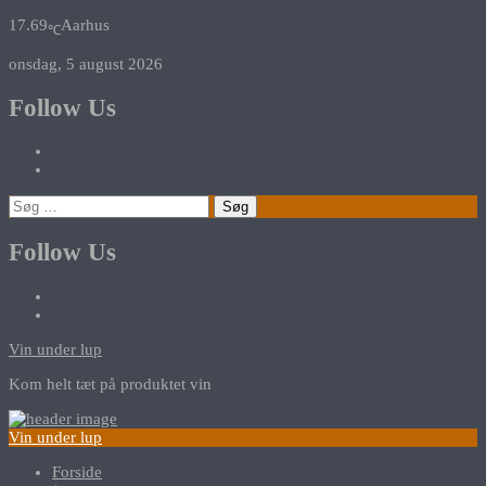
17.69
Aarhus
℃
onsdag, 5 august 2026
Follow Us
Søg
efter:
Follow Us
Vin under lup
Kom helt tæt på produktet vin
Vin under lup
Forside