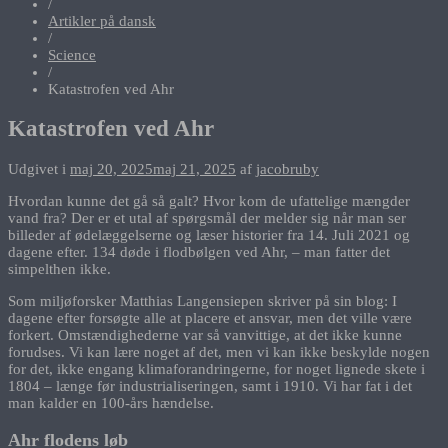
/
Artikler på dansk
/
Science
/
Katastrofen ved Ahr
Katastrofen ved Ahr
Udgivet i
maj 20, 2025
maj 21, 2025
af
jacobruby
Hvordan kunne det gå så galt? Hvor kom de ufattelige mængder
vand fra? Der er et utal af spørgsmål der melder sig når man ser
billeder af ødelæggelserne og læser historier fra 14. Juli 2021 og
dagene efter. 134 døde i flodbølgen ved Ahr, – man fatter det
simpelthen ikke.
Som miljøforsker Matthias Langensiepen skriver på sin blog: I
dagene efter forsøgte alle at placere et ansvar, men det ville være
forkert. Omstændighederne var så vanvittige, at det ikke kunne
forudses. Vi kan lære noget af det, men vi kan ikke beskylde nogen
for det, ikke engang klimaforandringerne, for noget lignede skete i
1804 – længe før industrialiseringen, samt i 1910. Vi har fat i det
man kalder en 100-års hændelse.
Ahr flodens løb