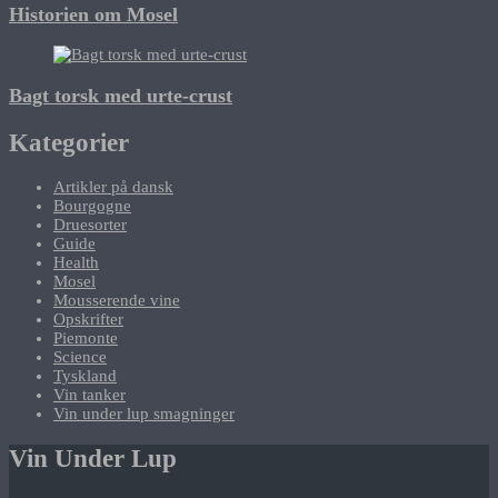
Historien om Mosel
Bagt torsk med urte-crust
Kategorier
Artikler på dansk
Bourgogne
Druesorter
Guide
Health
Mosel
Mousserende vine
Opskrifter
Piemonte
Science
Tyskland
Vin tanker
Vin under lup smagninger
Vin Under Lup