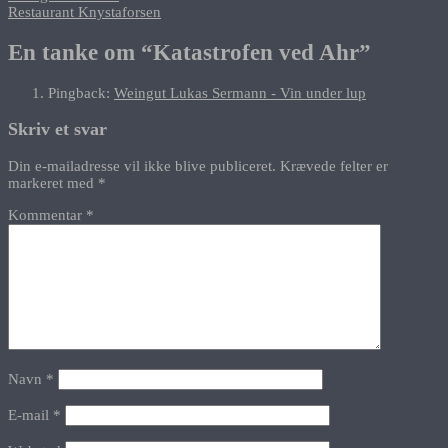
Restaurant Knystaforsen
En tanke om “
Katastrofen ved Ahr
”
Pingback:
Weingut Lukas Sermann - Vin under lup
Skriv et svar
Din e-mailadresse vil ikke blive publiceret.
Krævede felter er
markeret med
*
Kommentar
*
Navn
*
E-mail
*