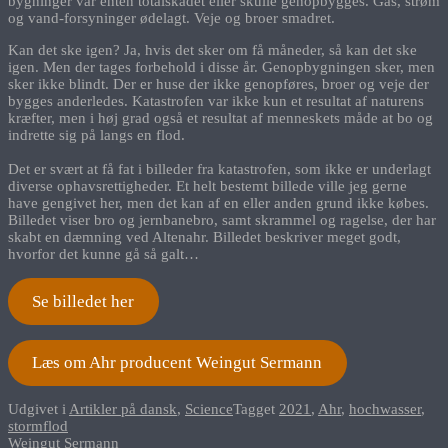
bygninger var enten totalskadet eller skulle genopbygges. Gas, strøm
og vand-forsyninger ødelagt. Veje og broer smadret.
Kan det ske igen? Ja, hvis det sker om få måneder, så kan det ske
igen. Men der tages forbehold i disse år. Genopbygningen sker, men
sker ikke blindt. Der er huse der ikke genopføres, broer og veje der
bygges anderledes. Katastrofen var ikke kun et resultat af naturens
kræfter, men i høj grad også et resultat af menneskets måde at bo og
indrette sig på langs en flod.
Det er svært at få fat i billeder fra katastrofen, som ikke er underlagt
diverse ophavsrettigheder. Et helt bestemt billede ville jeg gerne
have gengivet her, men det kan af en eller anden grund ikke købes.
Billedet viser bro og jernbanebro, samt skrammel og ragelse, der har
skabt en dæmning ved Altenahr. Billedet beskriver meget godt,
hvorfor det kunne gå så galt…
Se billedet her
Læs om Ahr producent Weingut Sermann
Udgivet i
Artikler på dansk
,
Science
Tagget
2021
,
Ahr
,
hochwasser
,
stormflod
Indlægsnavigation
Weingut Sermann