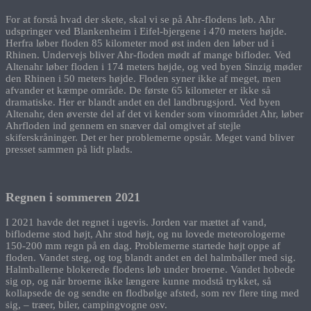
For at forstå hvad der skete, skal vi se på Ahr-flodens løb. Ahr
udspringer ved Blankenheim i Eifel-bjergene i 470 meters højde.
Herfra løber floden 85 kilometer mod øst inden den løber ud i
Rhinen. Undervejs bliver Ahr-floden mødt af mange bifloder. Ved
Altenahr løber floden i 174 meters højde, og ved byen Sinzig møder
den Rhinen i 50 meters højde. Floden syner ikke af meget, men
afvander et kæmpe område. De første 65 kilometer er ikke så
dramatiske. Her er blandt andet en del landbrugsjord. Ved byen
Altenahr, den øverste del af det vi kender som vinområdet Ahr, løber
Ahrfloden ind gennem en snæver dal omgivet af stejle
skiferskråninger. Det er her problemerne opstår. Meget vand bliver
presset sammen på lidt plads.
Regnen i sommeren 2021
I 2021 havde det regnet i ugevis. Jorden var mættet af vand,
bifloderne stod højt, Ahr stod højt, og nu lovede meteorologerne
150-200 mm regn på en dag. Problemerne startede højt oppe af
floden. Vandet steg, og tog blandt andet en del halmballer med sig.
Halmballerne blokerede flodens løb under broerne. Vandet hobede
sig op, og når broerne ikke længere kunne modstå trykket, så
kollapsede de og sendte en flodbølge afsted, som rev flere ting med
sig, – træer, biler, campingvogne osv.