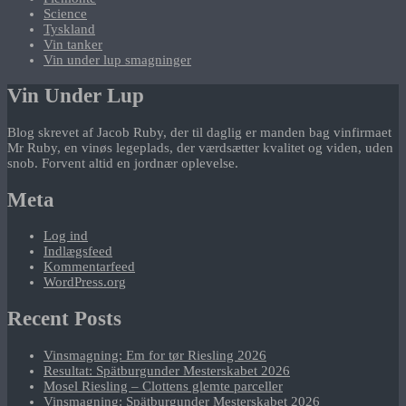
Science
Tyskland
Vin tanker
Vin under lup smagninger
Vin Under Lup
Blog skrevet af Jacob Ruby, der til daglig er manden bag vinfirmaet
Mr Ruby, en vinøs legeplads, der værdsætter kvalitet og viden, uden
snob. Forvent altid en jordnær oplevelse.
Meta
Log ind
Indlægsfeed
Kommentarfeed
WordPress.org
Recent Posts
Vinsmagning: Em for tør Riesling 2026
Resultat: Spätburgunder Mesterskabet 2026
Mosel Riesling – Clottens glemte parceller
Vinsmagning: Spätburgunder Mesterskabet 2026