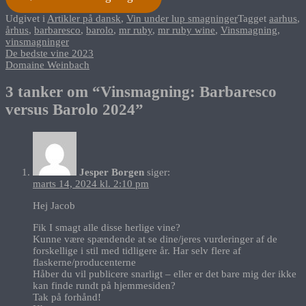
Udgivet i
Artikler på dansk
,
Vin under lup smagninger
Tagget
aarhus
,
århus
,
barbaresco
,
barolo
,
mr ruby
,
mr ruby wine
,
Vinsmagning
,
vinsmagninger
Indlægsnavigation
De bedste vine 2023
Domaine Weinbach
3 tanker om “
Vinsmagning: Barbaresco
versus Barolo 2024
”
Jesper Borgen
siger:
marts 14, 2024 kl. 2:10 pm
Hej Jacob
Fik I smagt alle disse herlige vine?
Kunne være spændende at se dine/jeres vurderinger af de
forskellige i stil med tidligere år. Har selv flere af
flaskerne/producenterne
Håber du vil publicere snarligt – eller er det bare mig der ikke
kan finde rundt på hjemmesiden?
Tak på forhånd!