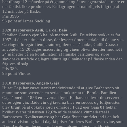
har tilbragt 12 måneder på ét gammelt og ét nyt egetræsfad – mere er
der faktisk ikke produceret. Fadlagringen er naturligvis fulgt op af
12 måneder på flaske.
Pris 399,-
93 point af James Suckling
2020 Barbaresco Asili, Ca´del Baio
Familien Grasso ejer 3 ha. på marken Asili. De ældste stokke er fra
1957 of det er primært disse, der leverer druematerialet til denne vin.
Gæringen foregår i temperaturregulerede ståltanke, Guilio Grasso
anvender 15-20 dages macerering og vinen bliver derefter modnet i
24 måneder på en kombination af franske barriques og store
slavonske træfade og lagrer slutteligt 6 måneder på flaske inden den
frigives til salg.
Pris 389,-
95 point Vinous
2018 Barbaresco, Angelo Gaja
Huset Gaja har været stærkt medvirkende til at give Barbaresco sit
renommé som værende en seriøs konkurrent til Barolo. Familien
Gaja åbnede i 1856 en taverna i byen Barbaresco hvor de serverede
deres egen vin. Både vin og taverna blev en succes og fortjenesten
blev brugt på at opkøbe jord i området. I dag ejer Gaja 81 hektar
hvilket svarer til næsten 12,6% af de samlede vinmarkareal i
Barbaresco. Kvalitetsmæssigt har Gaja flyttet området ind i en helt
anden division og kan i dag få priser for deres Barbaresco-vine, som
flere Barolo-producenter ville være misundelige over. Husets