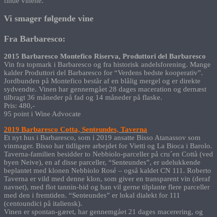
finde vinene.
Vi smager følgende vine
Fra Barbaresco:
2015 Barbaresco Montefico Riserva, Produttori del Barbaresco
Vin fra topmark i Barbaresco og fra historisk andelsforening. Mange
kalder Produttori del Barbaresco for “Verdens bedste kooperativ”.
Jordbunden på Montefico består af en blålig mergel og er direkte
sydvendte. Vinen har gennemgået 28 dages maceration og dernæst
tilbragt 36 måneder på fad og 14 måneder på flaske.
Pris: 480,-
95 point i Wine Advocate
2019 Barbaresco Cotta, Senteundes, Taverna
Et nyt hus i Barbaresco, som i 2019 ansatte Bisso Atanassov som
vinmager. Bisso har tidligere arbejdet for Vietti og La Bioca i Barolo.
Taverna-familien besidder to Nebbiolo-parceller på cru´en Cottà (ved
byen Neive), en af ​​disse parceller, “Senteundes”, er udelukkende
beplantet med klonen Nebbiolo Rosé – også kaldet CN 111. Roberto
Taverna er vild med denne klon, som giver en transparent vin (deraf
navnet), med flot tannin-bid og han vil gerne tilplante flere parceller
med den i fremtiden. “Senteundes” er lokal dialekt for 111
(centoundici på italiensk).
Vinen er spontan-gæret, har gennemgået 21 dages macerering, og