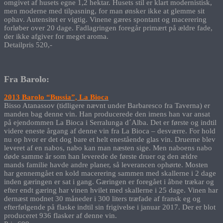
omgivet af husets egne 1,2 hektar. Husets stil er klart modernistisk,
men moderne med tilpasning, for man ønsker ikke at glemme sit
ophav. Autensitet er vigtig. Vinene gæres spontant og macerering
forløber over 20 dage. Fadlagringen foregår primært på ældre fade,
der ikke afgiver for meget aroma.
Detailpris 520,-
Fra Barolo:
2013 Barolo “Bussia”, La Bioca
Bisso Atanassov (tidligere nævnt under Barbaresco fra Taverna) er
manden bag denne vin. Han producerede den imens han var ansat
på ejendommen La Bioca i Serralunga d´Alba. Det er første og indtil
videre eneste årgang af denne vin fra La Bioca – desværre. For hold
nu op hvor er det dog bare et helt enestående glas vin. Druerne blev
leveret af en nabos, nabo kan man næsten sige. Men naboens nabo
døde samme år som han leverede de første druer og den ældre
mands familie havde andre planer, så leverancen ophørte. Mosten
har gennemgået en kold macerering sammen med skallerne i 2 dage
inden gæringen er sat i gang. Gæringen er foregået i åbne trækar og
efter endt gæring har vinen hvilet med skallerne i 25 dage. Vinen har
dernæst modnet 30 måneder i 300 liters træfade af fransk eg og
efterfølgende på flaske indtil sin frigivelse i januar 2017. Der er blot
produceret 936 flasker af denne vin.