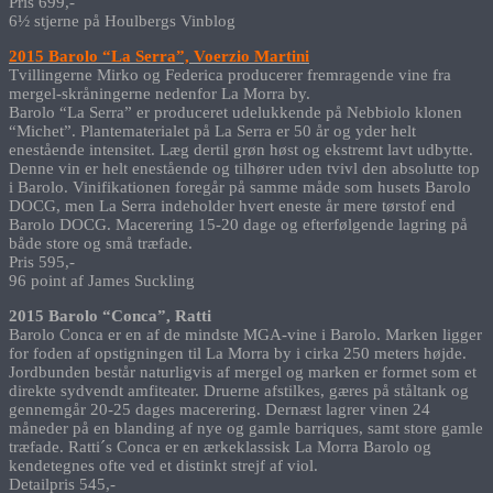
Pris 699,-
6½ stjerne på Houlbergs Vinblog
2015 Barolo “La Serra”, Voerzio Martini
Tvillingerne Mirko og Federica producerer fremragende vine fra
mergel-skråningerne nedenfor La Morra by.
Barolo “La Serra” er produceret udelukkende på Nebbiolo klonen
“Michet”. Plantematerialet på La Serra er 50 år og yder helt
enestående intensitet. Læg dertil grøn høst og ekstremt lavt udbytte.
Denne vin er helt enestående og tilhører uden tvivl den absolutte top
i Barolo. Vinifikationen foregår på samme måde som husets Barolo
DOCG, men La Serra indeholder hvert eneste år mere tørstof end
Barolo DOCG. Macerering 15-20 dage og efterfølgende lagring på
både store og små træfade.
Pris 595,-
96 point af James Suckling
2015 Barolo “Conca”, Ratti
Barolo Conca er en af de mindste MGA-vine i Barolo. Marken ligger
for foden af opstigningen til La Morra by i cirka 250 meters højde.
Jordbunden består naturligvis af mergel og marken er formet som et
direkte sydvendt amfiteater. Druerne afstilkes, gæres på ståltank og
gennemgår 20-25 dages macerering. Dernæst lagrer vinen 24
måneder på en blanding af nye og gamle barriques, samt store gamle
træfade. Ratti´s Conca er en ærkeklassisk La Morra Barolo og
kendetegnes ofte ved et distinkt strejf af viol.
Detailpris 545,-