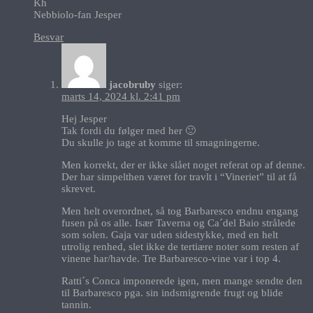
Kh
Nebbiolo-fan Jesper
Besvar
jacobruby
siger:
marts 14, 2024 kl. 2:41 pm
Hej Jesper
Tak fordi du følger med her 🙂
Du skulle jo tage at komme til smagningerne.
Men korrekt, der er ikke slået noget referat op af denne.
Der har simpelthen været for travlt i “Vineriet” til at få
skrevet.
Men helt overordnet, så tog Barbaresco endnu engang
fusen på os alle. Især Taverna og Ca´del Baio strålede
som solen. Gaja var uden sidestykke, med en helt
utrolig renhed, slet ikke de tertiære noter som resten af
vinene har/havde. Tre Barbaresco-vine var i top 4.
Ratti´s Conca imponerede igen, men mange sendte den
til Barbaresco pga. sin indsmigrende frugt og blide
tannin.