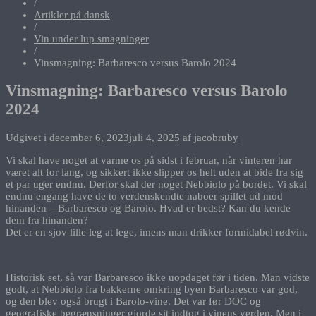
/
Artikler på dansk
/
Vin under lup smagninger
/
Vinsmagning: Barbaresco versus Barolo 2024
Vinsmagning: Barbaresco versus Barolo
2024
Udgivet i
december 6, 2023
juli 4, 2025
af
jacobruby
Vi skal have noget at varme os på sidst i februar, når vinteren har
været alt for lang, og sikkert ikke slipper os helt uden at bide fra sig
et par uger endnu. Derfor skal der noget Nebbiolo på bordet. Vi skal
endnu engang have de to verdenskendte naboer spillet ud mod
hinanden – Barbaresco og Barolo. Hvad er bedst? Kan du kende
dem fra hinanden?
Det er en sjov lille leg at lege, imens man drikker formidabel rødvin.
Historisk set, så var Barbaresco ikke uopdaget før i tiden. Man vidste
godt, at Nebbiolo fra bakkerne omkring byen Barbaresco var god,
og den blev også brugt i Barolo-vine. Det var før DOC og
geografiske begrænsninger gjorde sit indtog i vinens verden. Men i