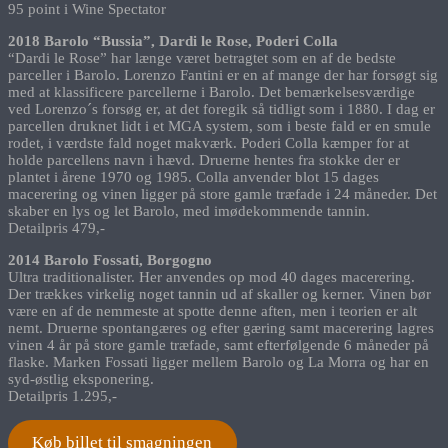
95 point i Wine Spectator
2018 Barolo “Bussia”, Dardi le Rose, Poderi Colla
“Dardi le Rose” har længe været betragtet som en af de bedste
parceller i Barolo. Lorenzo Fantini er en af mange der har forsøgt sig
med at klassificere parcellerne i Barolo. Det bemærkelsesværdige
ved Lorenzo´s forsøg er, at det foregik så tidligt som i 1880. I dag er
parcellen druknet lidt i et MGA system, som i beste fald er en smule
rodet, i værdste fald noget makværk. Poderi Colla kæmper for at
holde parcellens navn i hævd. Druerne hentes fra stokke der er
plantet i årene 1970 og 1985. Colla anvender blot 15 dages
macerering og vinen ligger på store gamle træfade i 24 måneder. Det
skaber en lys og let Barolo, med imødekommende tannin.
Detailpris 479,-
2014 Barolo Fossati, Borgogno
Ultra traditionalister. Her anvendes op mod 40 dages macerering.
Der trækkes virkelig noget tannin ud af skaller og kerner. Vinen bør
være en af de nemmeste at spotte denne aften, men i teorien er alt
nemt. Druerne spontangæres og efter gæring samt macerering lagres
vinen 4 år på store gamle træfade, samt efterfølgende 6 måneder på
flaske. Marken Fossati ligger mellem Barolo og La Morra og har en
syd-østlig eksponering.
Detailpris 1.295,-
Køb billet til smagningen