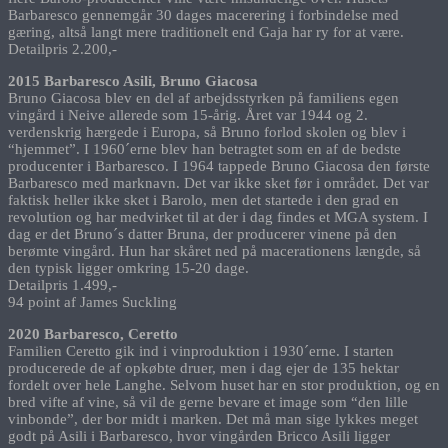
Barbaresco gennemgår 30 dages macerering i forbindelse med
gæring, altså langt mere traditionelt end Gaja har ry for at være.
Detailpris 2.200,-
2015 Barbaresco Asili, Bruno Giacosa
Bruno Giacosa blev en del af arbejdsstyrken på familiens egen
vingård i Neive allerede som 15-årig. Året var 1944 og 2.
verdenskrig hærgede i Europa, så Bruno forlod skolen og blev i
“hjemmet”. I 1960´erne blev han betragtet som en af de bedste
producenter i Barbaresco. I 1964 tappede Bruno Giacosa den første
Barbaresco med marknavn. Det var ikke sket før i området. Det var
faktisk heller ikke sket i Barolo, men det startede i den grad en
revolution og har medvirket til at der i dag findes et MGA system. I
dag er det Bruno´s datter Bruna, der producerer vinene på den
berømte vingård. Hun har skåret ned på macerationens længde, så
den typisk ligger omkring 15-20 dage.
Detailpris 1.499,-
94 point af James Suckling
2020 Barbaresco, Ceretto
Familien Ceretto gik ind i vinproduktion i 1930´erne. I starten
producerede de af opkøbte druer, men i dag ejer de 135 hektar
fordelt over hele Langhe. Selvom huset har en stor produktion, og en
bred vifte af vine, så vil de gerne bevare et image som “den lille
vinbonde”, der bor midt i marken. Det må man sige lykkes meget
godt på Asili i Barbaresco, hvor vingården Bricco Asili ligger