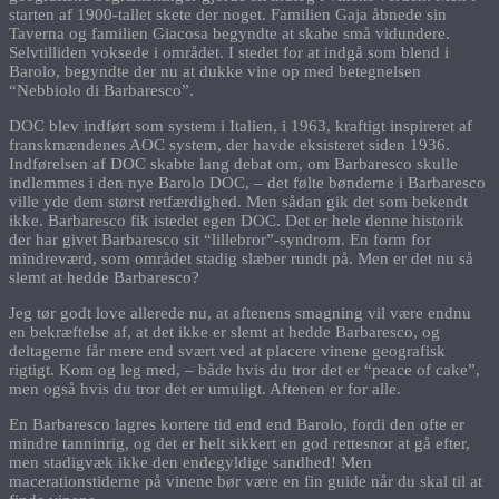
starten af 1900-tallet skete der noget. Familien Gaja åbnede sin
Taverna og familien Giacosa begyndte at skabe små vidundere.
Selvtilliden voksede i området. I stedet for at indgå som blend i
Barolo, begyndte der nu at dukke vine op med betegnelsen
“Nebbiolo di Barbaresco”.
DOC blev indført som system i Italien, i 1963, kraftigt inspireret af
franskmændenes AOC system, der havde eksisteret siden 1936.
Indførelsen af DOC skabte lang debat om, om Barbaresco skulle
indlemmes i den nye Barolo DOC, – det følte bønderne i Barbaresco
ville yde dem størst retfærdighed. Men sådan gik det som bekendt
ikke. Barbaresco fik istedet egen DOC. Det er hele denne historik
der har givet Barbaresco sit “lillebror”-syndrom. En form for
mindreværd, som området stadig slæber rundt på. Men er det nu så
slemt at hedde Barbaresco?
Jeg tør godt love allerede nu, at aftenens smagning vil være endnu
en bekræftelse af, at det ikke er slemt at hedde Barbaresco, og
deltagerne får mere end svært ved at placere vinene geografisk
rigtigt. Kom og leg med, – både hvis du tror det er “peace of cake”,
men også hvis du tror det er umuligt. Aftenen er for alle.
En Barbaresco lagres kortere tid end end Barolo, fordi den ofte er
mindre tanninrig, og det er helt sikkert en god rettesnor at gå efter,
men stadigvæk ikke den endegyldige sandhed! Men
macerationstiderne på vinene bør være en fin guide når du skal til at