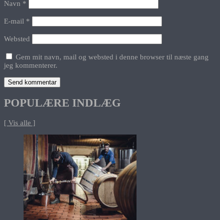
Navn
*
E-mail
*
Websted
Gem mit navn, mail og websted i denne browser til næste gang
jeg kommenterer.
POPULÆRE INDLÆG
[ Vis alle ]