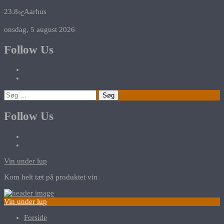
23.8
Aarhus
℃
onsdag, 5 august 2026
Follow Us
Søg
efter:
Follow Us
Vin under lup
Kom helt tæt på produktet vin
Vin under lup
Forside