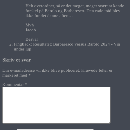
Helt overordnet, så er det meget, meget svært at kende
forskel på Barolo og Barbaresco. Den røde tråd blev
ikke fundet denne aften…
Mvh
Jacob
Besvar
Pingback:
Resultatet: Barbaresco versus Barolo 2024 - Vin
under lup
Skriv et svar
Din e-mailadresse vil ikke blive publiceret.
Krævede felter er
markeret med
*
Kommentar
*