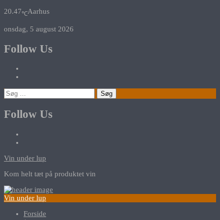
20.47
Aarhus
℃
onsdag, 5 august 2026
Follow Us
Søg
efter:
Follow Us
Vin under lup
Kom helt tæt på produktet vin
Vin under lup
Forside