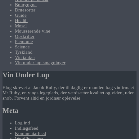
Bourgogne
Druesorter
Guide
Health
Mosel
Mousserende vine
Opskrifter
Piemonte
Science
Tyskland
Vin tanker
Vin under lup smagninger
Vin Under Lup
Blog skrevet af Jacob Ruby, der til daglig er manden bag vinfirmaet
Mr Ruby, en vinøs legeplads, der værdsætter kvalitet og viden, uden
snob. Forvent altid en jordnær oplevelse.
Meta
Log ind
Indlægsfeed
Kommentarfeed
WordPress.org