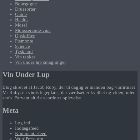
Bourgogne
Druesorter
Guide
Health
Mosel
Mousserende vine
Opskrifter
Piemonte
Science
Tyskland
Vin tanker
Vin under lup smagninger
Vin Under Lup
Blog skrevet af Jacob Ruby, der til daglig er manden bag vinfirmaet
Mr Ruby, en vinøs legeplads, der værdsætter kvalitet og viden, uden
snob. Forvent altid en jordnær oplevelse.
Meta
Log ind
Indlægsfeed
Kommentarfeed
WordPress.org