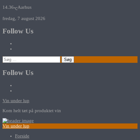
14.36
Aarhus
℃
fredag, 7 august 2026
Follow Us
Søg
efter:
Follow Us
Vin under lup
Kom helt tæt på produktet vin
Vin under lup
Forside