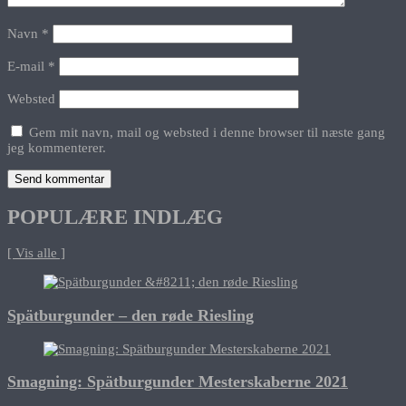
Navn
*
E-mail
*
Websted
Gem mit navn, mail og websted i denne browser til næste gang
jeg kommenterer.
POPULÆRE INDLÆG
[ Vis alle ]
Spätburgunder – den røde Riesling
Smagning: Spätburgunder Mesterskaberne 2021