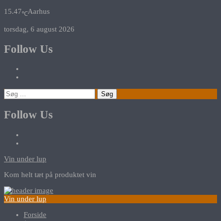
15.47
Aarhus
℃
torsdag, 6 august 2026
Follow Us
Søg
efter:
Follow Us
Vin under lup
Kom helt tæt på produktet vin
Vin under lup
Forside