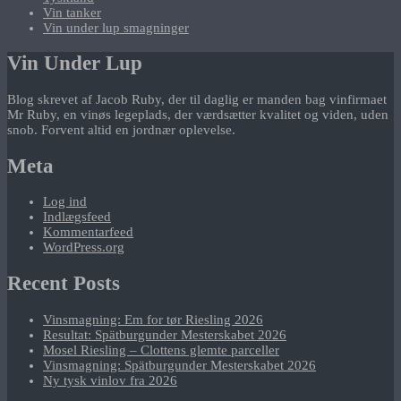
Vin tanker
Vin under lup smagninger
Vin Under Lup
Blog skrevet af Jacob Ruby, der til daglig er manden bag vinfirmaet
Mr Ruby, en vinøs legeplads, der værdsætter kvalitet og viden, uden
snob. Forvent altid en jordnær oplevelse.
Meta
Log ind
Indlægsfeed
Kommentarfeed
WordPress.org
Recent Posts
Vinsmagning: Em for tør Riesling 2026
Resultat: Spätburgunder Mesterskabet 2026
Mosel Riesling – Clottens glemte parceller
Vinsmagning: Spätburgunder Mesterskabet 2026
Ny tysk vinlov fra 2026