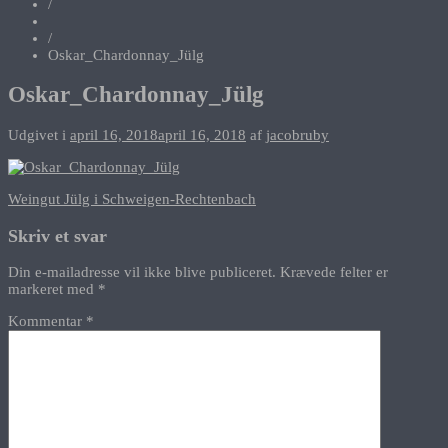
/
/
Oskar_Chardonnay_Jülg
Oskar_Chardonnay_Jülg
Udgivet i
april 16, 2018
april 16, 2018
af
jacobruby
Indlægsnavigation
Weingut Jülg i Schweigen-Rechtenbach
Skriv et svar
Din e-mailadresse vil ikke blive publiceret.
Krævede felter er
markeret med
*
Kommentar
*