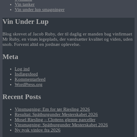
Vin tanker
Vin under lup smagninger
Vin Under Lup
Blog skrevet af Jacob Ruby, der til daglig er manden bag vinfirmaet
Mr Ruby, en vinøs legeplads, der værdsætter kvalitet og viden, uden
snob. Forvent altid en jordnær oplevelse.
Meta
Log ind
Indlægsfeed
Kommentarfeed
WordPress.org
Recent Posts
Vinsmagning: Em for tør Riesling 2026
Resultat: Spätburgunder Mesterskabet 2026
Mosel Riesling – Clottens glemte parceller
Vinsmagning: Spätburgunder Mesterskabet 2026
Ny tysk vinlov fra 2026