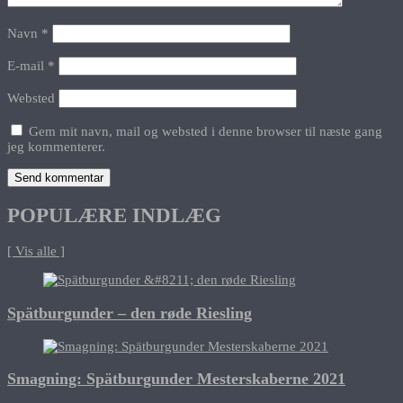
Navn
*
E-mail
*
Websted
Gem mit navn, mail og websted i denne browser til næste gang
jeg kommenterer.
POPULÆRE INDLÆG
[ Vis alle ]
Spätburgunder – den røde Riesling
Smagning: Spätburgunder Mesterskaberne 2021