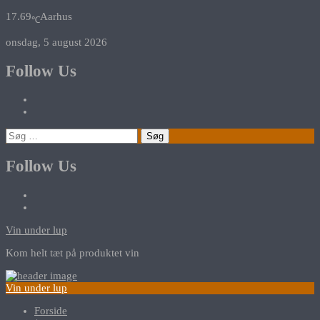
17.69
Aarhus
℃
onsdag, 5 august 2026
Follow Us
Søg
efter:
Follow Us
Vin under lup
Kom helt tæt på produktet vin
Vin under lup
Forside