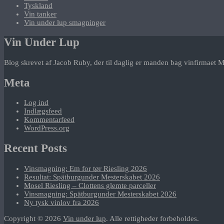
Tyskland
Vin tanker
Vin under lup smagninger
Vin Under Lup
Blog skrevet af Jacob Ruby, der til daglig er manden bag vinfirmaet M
Meta
Log ind
Indlægsfeed
Kommentarfeed
WordPress.org
Recent Posts
Vinsmagning: Em for tør Riesling 2026
Resultat: Spätburgunder Mesterskabet 2026
Mosel Riesling – Clottens glemte parceller
Vinsmagning: Spätburgunder Mesterskabet 2026
Ny tysk vinlov fra 2026
Copyright © 2026
Vin under lup
. Alle rettigheder forbeholdes.