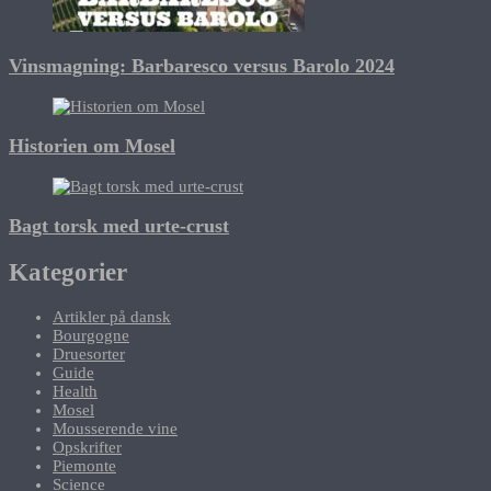
Vinsmagning: Barbaresco versus Barolo 2024
Historien om Mosel
Bagt torsk med urte-crust
Kategorier
Artikler på dansk
Bourgogne
Druesorter
Guide
Health
Mosel
Mousserende vine
Opskrifter
Piemonte
Science