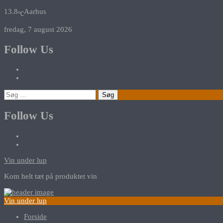
13.8
Aarhus
℃
fredag, 7 august 2026
Follow Us
Søg
efter:
Follow Us
Vin under lup
Kom helt tæt på produktet vin
Vin under lup
Forside