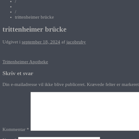
/
/
trittenheimer brücke
trittenheimer brücke
Udgivet i
september 18, 2024
af
jacobruby
Indlægsnavigation
Trittenheimer Apotheke
Skriv et svar
Din e-mailadresse vil ikke blive publiceret.
Krævede felter er marker
Kommentar
*