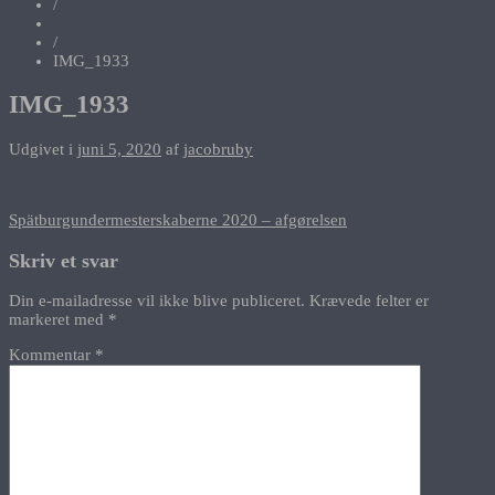
/
/
IMG_1933
IMG_1933
Udgivet i
juni 5, 2020
af
jacobruby
Indlægsnavigation
Spätburgundermesterskaberne 2020 – afgørelsen
Skriv et svar
Din e-mailadresse vil ikke blive publiceret.
Krævede felter er
markeret med
*
Kommentar
*