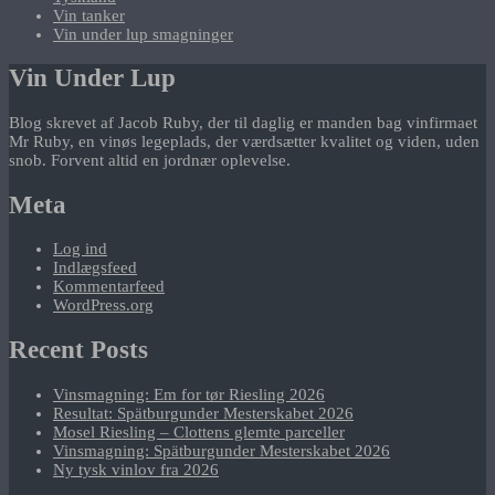
Vin tanker
Vin under lup smagninger
Vin Under Lup
Blog skrevet af Jacob Ruby, der til daglig er manden bag vinfirmaet
Mr Ruby, en vinøs legeplads, der værdsætter kvalitet og viden, uden
snob. Forvent altid en jordnær oplevelse.
Meta
Log ind
Indlægsfeed
Kommentarfeed
WordPress.org
Recent Posts
Vinsmagning: Em for tør Riesling 2026
Resultat: Spätburgunder Mesterskabet 2026
Mosel Riesling – Clottens glemte parceller
Vinsmagning: Spätburgunder Mesterskabet 2026
Ny tysk vinlov fra 2026