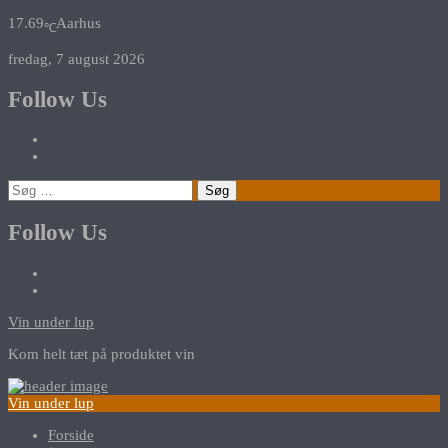
17.69
Aarhus
℃
fredag, 7 august 2026
Follow Us
Søg
efter:
Follow Us
Vin under lup
Kom helt tæt på produktet vin
Vin under lup
Forside