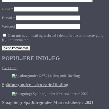
Navn
*
E-mail
*
Websted
Gem mit navn, mail og websted i denne browser til næste gang
jeg kommenterer.
POPULÆRE INDLÆG
[ Vis alle ]
Spätburgunder – den røde Riesling
Smagning: Spätburgunder Mesterskaberne 2021