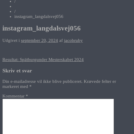
/
/
instagram_langdalsvej056
instagram_langdalsvej056
Udgivet i
september 20, 2024
af
jacobruby
Indlægsnavigation
Resultat: Spätburgunder Mesterskabet 2024
Skriv et svar
Din e-mailadresse vil ikke blive publiceret.
Krævede felter er
markeret med
*
Kommentar
*